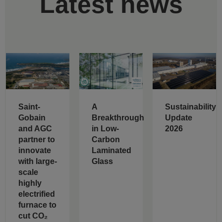
Latest news
Saint-
A
Sustainability
Gobain
Breakthrough
Update
and AGC
in Low-
2026
partner to
Carbon
innovate
Laminated
with large-
Glass
scale
highly
electrified
furnace to
cut CO₂