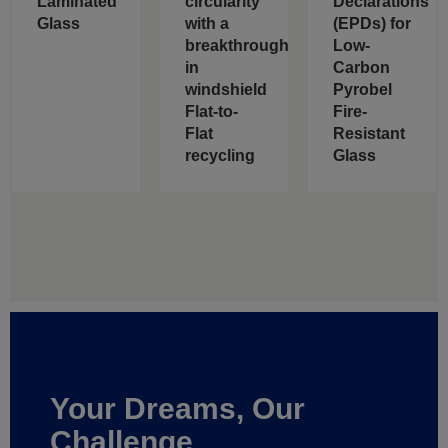
Laminated
circularity
Declarations
Glass
with a
(EPDs) for
breakthrough
Low-
in
Carbon
windshield
Pyrobel
Flat-to-
Fire-
Flat
Resistant
recycling
Glass
Your Dreams, Our
Challenge