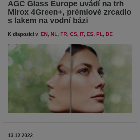
AGC Glass Europe uvádí na trh
Mirox 4Green+, prémiové zrcadlo
s lakem na vodní bázi
K dispozici v
EN
NL
FR
CS
IT
ES
PL
DE
13.12.2022