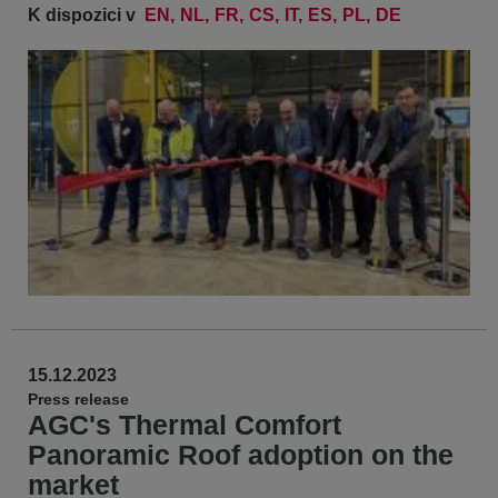
K dispozici v
EN
NL
FR
CS
IT
ES
PL
DE
15.12.2023
Press release
AGC's Thermal Comfort
Panoramic Roof adoption on the
market