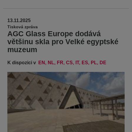
13.11.2025
Tisková zpráva
AGC Glass Europe dodává
většinu skla pro Velké egyptské
muzeum
K dispozici v
EN
NL
FR
CS
IT
ES
PL
DE