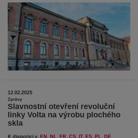
12.02.2025
Zprávy
Slavnostní otevření revoluční
linky Volta na výrobu plochého
skla
K dispozici v
EN
NL
FR
CS
IT
ES
PL
DE