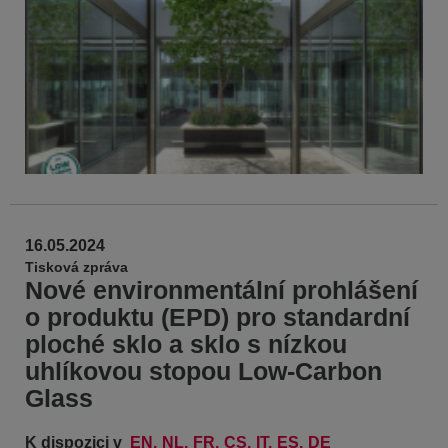
16.05.2024
Tisková zpráva
Nové environmentální prohlášení
o produktu (EPD) pro standardní
ploché sklo a sklo s nízkou
uhlíkovou stopou Low-Carbon
Glass
K dispozici v
EN
NL
FR
CS
IT
ES
DE