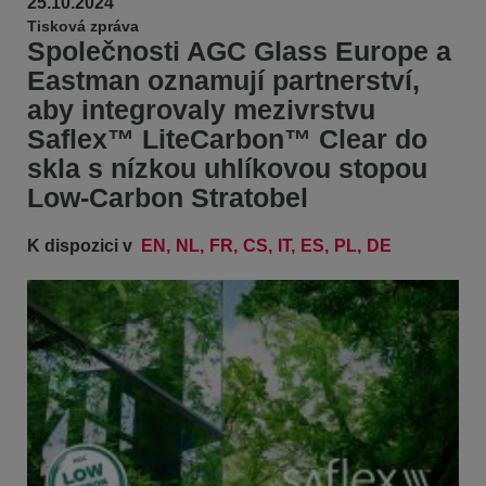
25.10.2024
Tisková zpráva
Společnosti AGC Glass Europe a
Eastman oznamují partnerství,
aby integrovaly mezivrstvu
Saflex™ LiteCarbon™ Clear do
skla s nízkou uhlíkovou stopou
Low-Carbon Stratobel
K dispozici v
EN
NL
FR
CS
IT
ES
PL
DE