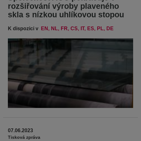
rozšiřování výroby plaveného
skla s nízkou uhlíkovou stopou
K dispozici v
EN
NL
FR
CS
IT
ES
PL
DE
07.06.2023
Tisková zpráva