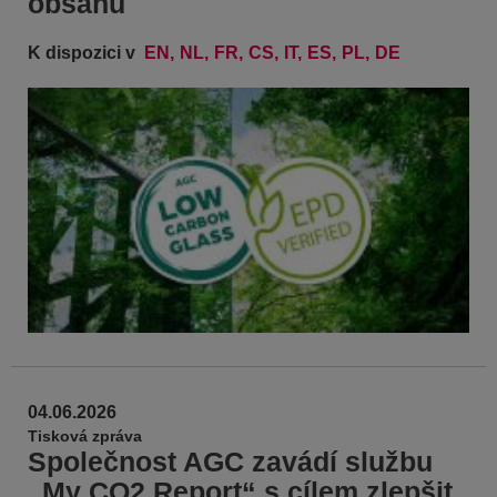
obsahu
K dispozici v
EN
NL
FR
CS
IT
ES
PL
DE
04.06.2026
Tisková zpráva
Společnost AGC zavádí službu
„My CO2 Report“ s cílem zlepšit