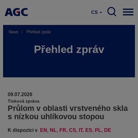
CS
News
Přehled zpráv
Přehled zpráv
09.07.2026
Tisková zpráva
Průlom v oblasti vrstveného skla
s nízkou uhlíkovou stopou
K dispozici v
EN
NL
FR
CS
IT
ES
PL
DE