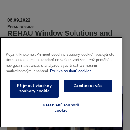
06.09.2022
Press release
REHAU Window Solutions and
AGC Glass Europe cooperate in
the development and distribution
Když kliknete na „Přijmout všechny soubory cookie“, poskytnete
of window and door solutions
tím souhlas k jejich ukládání na vašem zařízení, což pomáhá s
with vacuum insulating glass
navigací na stránce, s analýzou využití dat a s našimi
marketingovými snahami.
Politika souborů cookies
Available in
EN
FR
DE
Přijmout všechny
Zamítnout vše
soubory cookie
Nastavení souborů
cookie