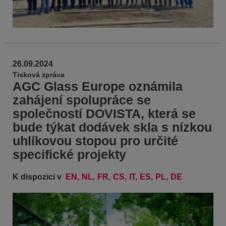
26.09.2024
Tisková zpráva
AGC Glass Europe oznámila
zahájení spolupráce se
společností DOVISTA, která se
bude týkat dodávek skla s nízkou
uhlíkovou stopou pro určité
specifické projekty
K dispozici v
EN
NL
FR
CS
IT
ES
PL
DE