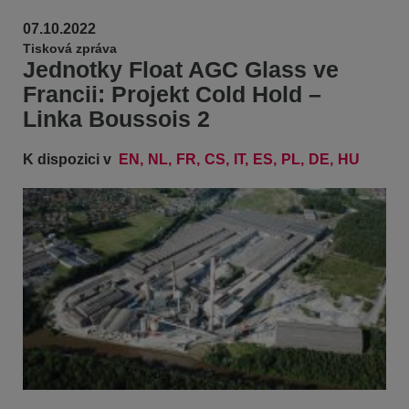
07.10.2022
Tisková zpráva
Jednotky Float AGC Glass ve
Francii: Projekt Cold Hold –
Linka Boussois 2
K dispozici v
EN
NL
FR
CS
IT
ES
PL
DE
HU