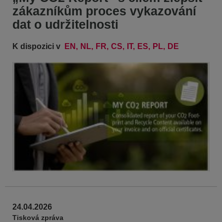
zákazníkům proces vykazování
dat o udržitelnosti
K dispozici v
EN
NL
FR
CS
IT
ES
PL
DE
24.04.2026
Tisková zpráva