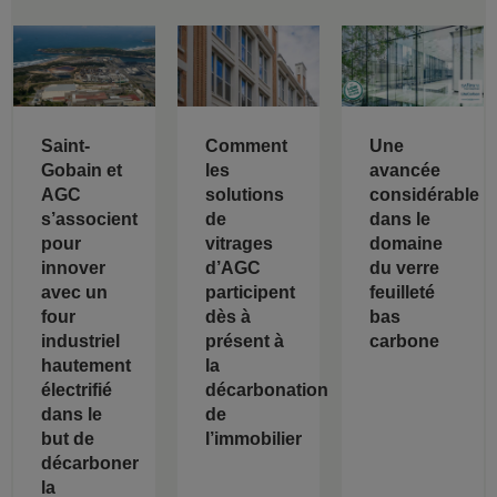
Saint-
Comment
Une
Gobain et
les
avancée
AGC
solutions
considérable
s’associent
de
dans le
pour
vitrages
domaine
innover
d’AGC
du verre
avec un
participent
feuilleté
four
dès à
bas
industriel
présent à
carbone
hautement
la
électrifié
décarbonation
dans le
de
but de
l’immobilier
décarboner
la