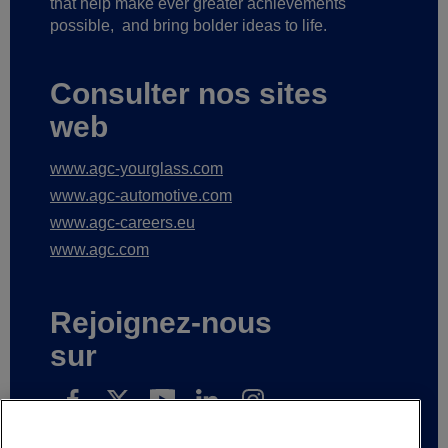
that help make ever greater achievements
possible,
and bring bolder ideas to life.
Consulter nos sites
web
www.agc-yourglass.com
www.agc-automotive.com
www.agc-careers.eu
www.agc.com
Rejoignez-nous
sur