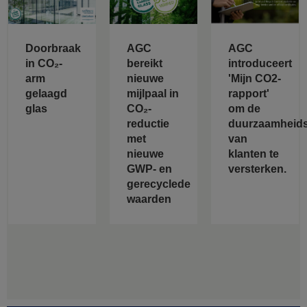
Doorbraak
AGC
AGC
in CO₂-
bereikt
introduceert
arm
nieuwe
'Mijn CO2-
gelaagd
mijlpaal in
rapport'
glas
CO₂-
om de
reductie
duurzaamheids
met
van
nieuwe
klanten te
GWP- en
versterken.
gerecyclede
waarden