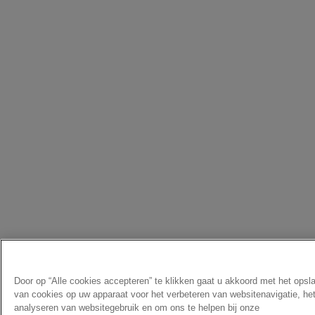
Door op “Alle cookies accepteren” te klikken gaat u akkoord met het opsl
van cookies op uw apparaat voor het verbeteren van websitenavigatie, he
analyseren van websitegebruik en om ons te helpen bij onze