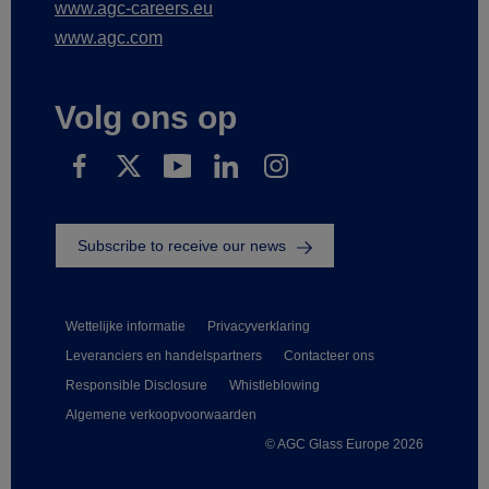
www.agc-careers.eu
www.agc.com
Volg ons op
Subscribe to receive our news
Wettelijke informatie
Privacyverklaring
Leveranciers en handelspartners
Contacteer ons
Responsible Disclosure
Whistleblowing
Algemene verkoopvoorwaarden
© AGC Glass Europe 2026
Footer