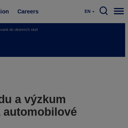
tion
Careers
EN
ované do okenních skel
ědu a výzkum
a automobilové