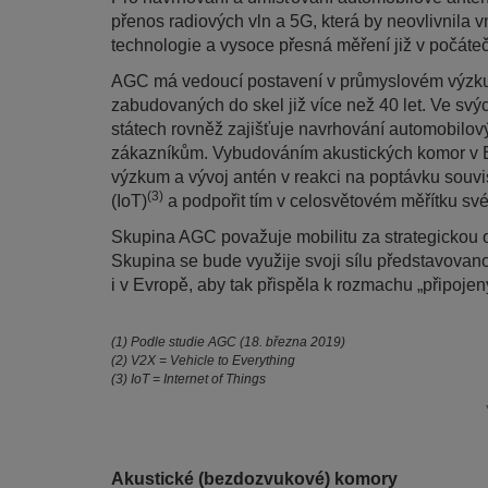
přenos radiových vln a 5G, která by neovlivnila v
technologie a vysoce přesná měření již v počáteč
AGC má vedoucí postavení v průmyslovém výzku
zabudovaných do skel již více než 40 let. Ve s
státech rovněž zajišťuje navrhování automobilov
zákazníkům. Vybudováním akustických komor v Ev
výzkum a vývoj antén v reakci na poptávku souvis
(3)
(IoT)
a podpořit tím v celosvětovém měřítku své
Skupina AGC považuje mobilitu za strategickou o
Skupina se bude využije svoji sílu představova
i v Evropě, aby tak přispěla k rozmachu „připojen
(1) Podle studie AGC (18. března 2019)
(2) V2X = Vehicle to Everything
(3) IoT = Internet of Things
Akustické (bezdozvukové) komory