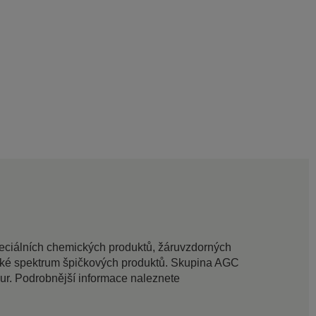
speciálních chemických produktů, žáruvzdorných
 široké spektrum špičkových produktů. Skupina AGC
 eur. Podrobnější informace naleznete