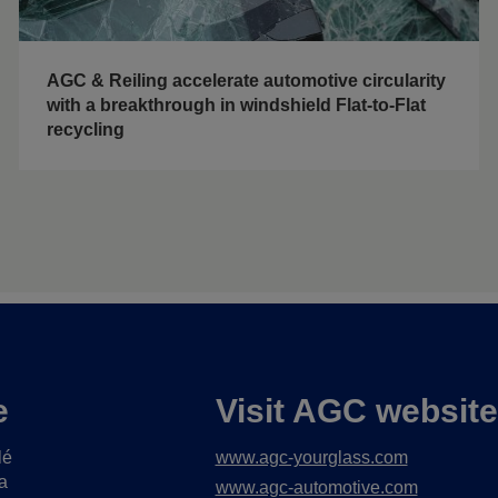
AGC & Reiling accelerate automotive circularity
with a breakthrough in windshield Flat-to-Flat
recycling
e
Visit AGC websit
lé
www.agc-yourglass.com
a
www.agc-automotive.com