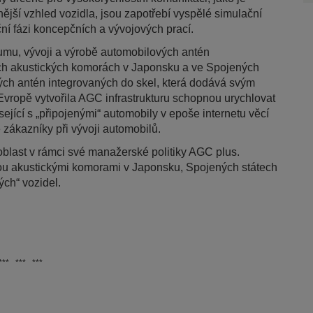
nější vzhled vozidla, jsou zapotřebí vyspělé simulační
ní fázi koncepčních a vývojových prací.
mu, vývoji a výrobě automobilových antén
vých akustických komorách v Japonsku a ve Spojených
ých antén integrovaných do skel, která dodává svým
ropě vytvořila AGC infrastrukturu schopnou urychlovat
ející s „připojenými“ automobily v epoše internetu věcí
 zákazníky při vývoji automobilů.
blast v rámci své manažerské politiky AGC plus.
nou akustickými komorami v Japonsku, Spojených státech
ých“ vozidel.
*** *** ***