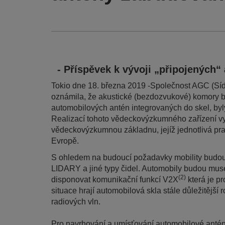
- Příspěvek k vývoji „připojených“
Tokio dne 18. března 2019 -Společnost AGC (Síd
oznámila, že akustické (bezdozvukové) komory b
automobilových antén integrovaných do skel, by
Realizací tohoto vědeckovýzkumného zařízení v
vědeckovýzkumnou základnu, jejíž jednotlivá pra
Evropě.
S ohledem na budoucí požadavky mobility budou v
LIDARY a jiné typy čidel. Automobily budou mus
(2)
disponovat komunikační funkcí V2X
která je pr
situace hrají automobilová skla stále důležitější r
radiových vln.
Pro navrhování a umísťování automobilové antény