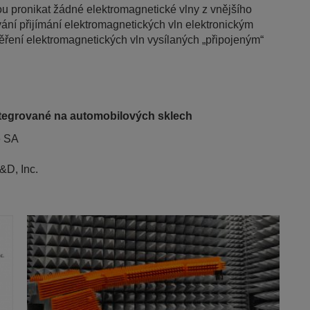
u pronikat žádné elektromagnetické vlny z vnějšího
ání přijímání elektromagnetických vln elektronickým
ěření elektromagnetických vln vysílaných „připojeným“
tegrované na automobilových sklech
e SA
&D, Inc.