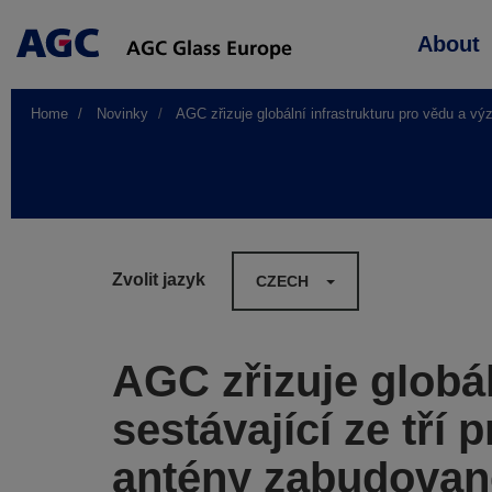
Main
About
navigation
Home
Novinky
AGC zřizuje globální infrastrukturu pro vědu a v
Zvolit jazyk
CZECH
AGC zřizuje globá
sestávající ze tř
antény zabudovan