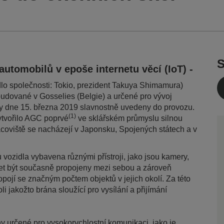
S
 automobilů v epoše internetu věcí (IoT) -
lo společnosti: Tokio, prezident Takuya Shimamura)
udované v Gosselies (Belgie) a určené pro vývoj
ly dne 15. března 2019 slavnostně uvedeny do provozu.
(1)
ytvořilo AGC poprvé
ve sklářském průmyslu silnou
coviště se nacházejí v Japonsku, Spojených státech a v
ozidla vybavena různými přístroji, jako jsou kamery,
et být současně propojeny mezi sebou a zároveň
opojí se značným počtem objektů v jejich okolí. Za této
oli jakožto brána sloužící pro vysílání a přijímání
 určené pro vysokorychlostní komunikaci, jako je