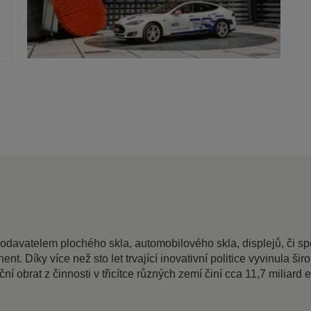
dodavatelem plochého skla, automobilového skla, displejů, či 
ent. Díky více než sto let trvající inovativní politice vyvinula
í obrat z činnosti v třicítce různých zemí činí cca 11,7 miliard