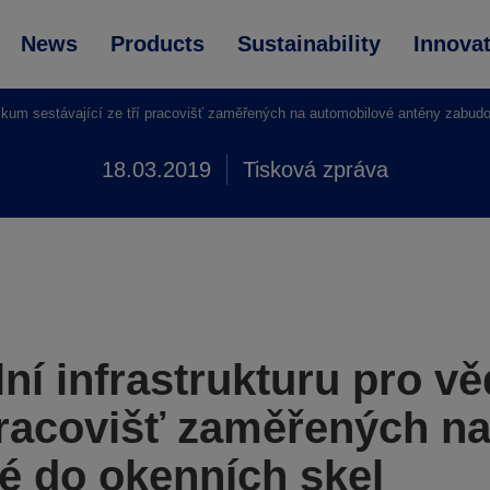
News
Products
Sustainability
Innova
ýzkum sestávající ze tří pracovišť zaměřených na automobilové antény zabud
18.03.2019
Tisková zpráva
lní infrastrukturu pro v
í pracovišť zaměřených n
é do okenních skel