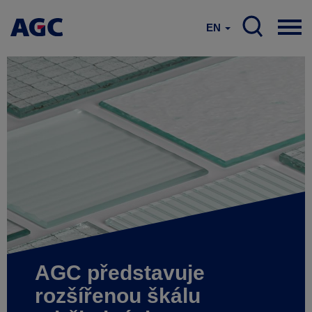
kombinuje
elektrické
EN
tavení
a
spalování
kyslík-
plyn.Snahou
je,
aby
vysoce
elektrifikovaná
pec
nabídla
nákladově
efektivnější
a
škálovatelnější
řešení
pro
snížení
emisí