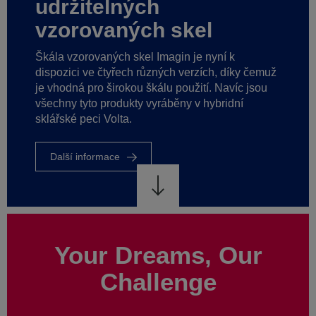
CO2
v
průmyslu
plochého
čemuž
skla.
sou
Další
informace
Your Dreams, Our
Challenge