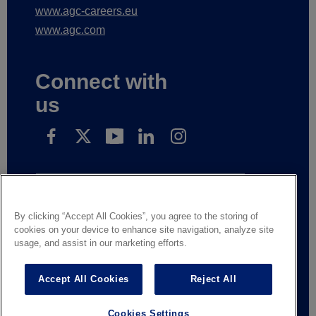
www.agc-careers.eu
www.agc.com
Connect with
us
Přihlaste se k odběru našich novinek
By clicking “Accept All Cookies”, you agree to the storing of
cookies on your device to enhance site navigation, analyze site
Právní upozornění
Zásady ochrany osobních údajů
usage, and assist in our marketing efforts.
Dodavatelé a obchodní partneři
Kontaktujte nás
Responsible Disclosure
Whistleblowing
Accept All Cookies
Reject All
Všeobecné obchodní podmínky
Cookies Settings