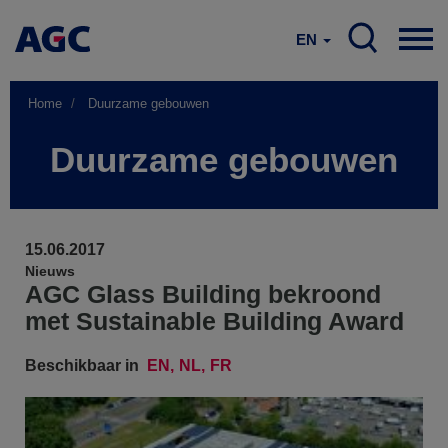
EN
Home
Duurzame gebouwen
Duurzame gebouwen
15.06.2017
Nieuws
AGC Glass Building bekroond
met Sustainable Building Award
Beschikbaar in
EN
NL
FR