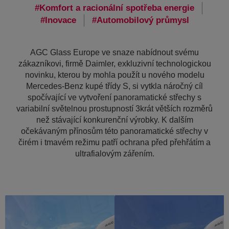
Komfort a racionální spotřeba energie
Inovace
Automobilový průmysl
AGC Glass Europe ve snaze nabídnout svému
zákazníkovi, firmě Daimler, exkluzivní technologickou
novinku, kterou by mohla použít u nového modelu
Mercedes-Benz kupé třídy S, si vytkla náročný cíl
spočívající ve vytvoření panoramatické střechy s
variabilní světelnou prostupností 3krát větších rozměrů
než stávající konkurenční výrobky. K dalším
očekávaným přínosům této panoramatické střechy v
čirém i tmavém režimu patří ochrana před přehřátím a
ultrafialovým zářením.