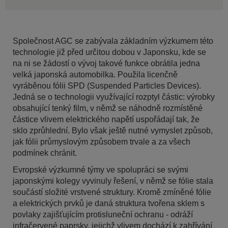
Společnost AGC se zabývala základním výzkumem této
technologie již před určitou dobou v Japonsku, kde se
na ni se žádostí o vývoj takové funkce obrátila jedna
velká japonská automobilka. Použila licenčně
vyráběnou fólii SPD (Suspended Particles Devices).
Jedná se o technologii využívající rozptyl částic: výrobky
obsahující tenký film, v němž se náhodně rozmístěné
částice vlivem elektrického napětí uspořádají tak, že
sklo zprůhlední. Bylo však ještě nutné vymyslet způsob,
jak fólii průmyslovým způsobem trvale a za všech
podmínek chránit.
Evropské výzkumné týmy ve spolupráci se svými
japonskými kolegy vyvinuly řešení, v němž se fólie stala
součástí složité vrstvené struktury. Kromě zmíněné fólie
a elektrických prvků je daná struktura tvořena sklem s
povlaky zajišťujícím protisluneční ochranu - odráží
infračervené paprsky, jejichž vlivem dochází k zahřívání