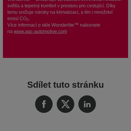
světla a tepelný komfort v prostoru pro cestující. Díky
tomu snižuje nároky na klimatizaci, a tím i množství
emisí CO
.
2
Více informací o skle Wonderlite™ naleznete
na
www.agc-automotive.com
Sdílet tuto stránku