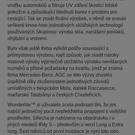
vnitřku automobilů a filtruje UV záření škodící lidské
pokožce a způsobující blednutí barev v prostoru pro
cestující. Tak se zrodil finální výrobek, v němž se snoubí
veškeré know-how jednotlivých sklářských technologií
používaných Skupinou: výroba skla, nanášení povlaků,
ohýbání a vrstvení.
Bylo však ještě třeba vyřešit potíže související s
průmyslovou výrobou, najít způsob, jak sladit nároky
masové výroby výjimečně složitého výrobku nevídaných
rozměrů a přísné požadavky na kvalitu, jimiž je známá
firma Mercedes-Benz. AGC se této výzvy zhostila
úspěšně díky zkušenostem jednotlivých závodů
umístěných v belgickém Molu, italské Roccasecce,
maďarské Tatabányi a českých Chudeřicích.
Wonderlite™ si uživatele zcela podmaní tím, že jim
nabízí jedinečný pocit nepřetržitého propojení s vnějším
prostředím. Střecha je nabízena na objednávku i u
jiných modelů třídy S – především u verzí Long a Extra
long. Šest měsíců od první instalace je nyní toto sklo