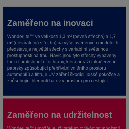
Zaměřeno na inovaci
Wonderlite™ ve velikosti 1,3 m² (pevná střecha) a 1,7
m² (otevíratelná střecha) na výše uvedených modelech
představuje největší střechy s variabilní světelnou
prostupností na trhu. Navíc jsou tyto střechy vybaveny
funkcí protisluneční ochrany, která odráží infračervené
paprsky způsobující přehřívání vnitřního prostoru
automobilů a filtruje UV záření škodící lidské pokožce a
způsobující blednutí barev v prostoru pro cestující.
Zaměřeno na udržitelnost
Wonderlite™ umožňuje uživatelům ovlivňovat množství