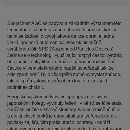
Společnost AGC se zabývala základním výzkumem této
technologie již před určitou dobou v Japonsku, kde se
na ni se žádostí o vývoj takové funkce obrátila jedna
velká japonská automobilka. Použila licenčně
vyráběnou fólii SPD (Suspended Particles Devices).
Jedná se o technologii využívající rozptyl částic: výrobky
obsahující tenký film, v němž se náhodně rozmístěné
částice vlivem elektrického napětí uspořádají tak, že
sklo zprůhlední. Bylo však ještě nutné vymyslet způsob,
jak fólii průmyslovým způsobem trvale a za všech
podmínek chránit.
Evropské výzkumné týmy ve spolupráci se svými
japonskými kolegy vyvinuly řešení, v němž se fólie stala
součástí složité vrstvené struktury. Kromě zmíněné fólie
a elektrických prvků je daná struktura tvořena sklem s
povlaky zajišťujícím protisluneční ochranu - odráží
infračervené paprsky, jejichž vlivem dochází k zahřívání