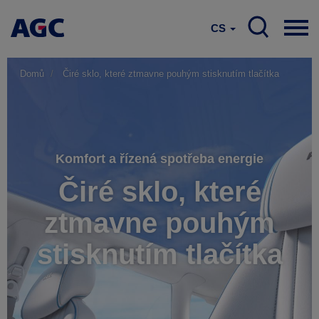
CS
Domů
Čiré sklo, které ztmavne pouhým stisknutím tlačítka
Komfort a řízená spotřeba energie
Čiré sklo, které
ztmavne pouhým
stisknutím tlačítka