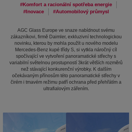
Komfort a racionální spotřeba energie
Inovace
Automobilový průmysl
AGC Glass Europe ve snaze nabídnout svému
zákazníkovi, firmě Daimler, exkluzivní technologickou
novinku, kterou by mohla použít u nového modelu
Mercedes-Benz kupé třídy S, si vytkla náročný cíl
spočívající ve vytvoření panoramatické střechy s
variabilní světelnou prostupností 3krát větších rozměrů
než stávající konkurenční výrobky. K dalším
očekávaným přínosům této panoramatické střechy v
čirém i tmavém režimu patří ochrana před přehřátím a
ultrafialovým zářením.