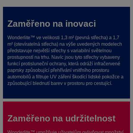
Zaměřeno na inovaci
Wonderlite™ ve velikosti 1,3 m² (pevná střecha) a 1,7
m² (otevíratelná střecha) na výše uvedených modelech
představuje největší střechy s variabilní světelnou
prostupností na trhu. Navíc jsou tyto střechy vybaveny
funkcí protisluneční ochrany, která odráží infračervené
paprsky způsobující přehřívání vnitřního prostoru
automobilů a filtruje UV záření škodící lidské pokožce a
způsobující blednutí barev v prostoru pro cestující.
Zaměřeno na udržitelnost
Wonderlite™ umožňuje uživatelům ovlivňovat množství