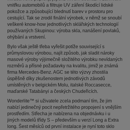
vnitřku automobilů a filtruje UV záření škodící lidské
pokožce a způsobující blednutí barev v prostoru pro
cestující. Tak se zrodil finální výrobek, v němž se snoubí
veškeré know-how jednotlivých sklářských technologií
používaných Skupinou: výroba skla, nanášení povlaků,
ohýbání a vrstvení.
Bylo však ještě třeba vyřešit potíže související s
průmyslovou výrobou, najít způsob, jak sladit nároky
masové výroby výjimečně složitého výrobku nevídaných
rozměrů a přísné požadavky na kvalitu, jimiž je známá
firma Mercedes-Benz. AGC se této výzvy zhostila
úspěšně díky zkušenostem jednotlivých závodů
umístěných v belgickém Molu, italské Roccasecce,
maďarské Tatabányi a českých Chudeřicích.
Wonderlite™ si uživatele zcela podmaní tím, že jim
nabízí jedinečný pocit nepřetržitého propojení s vnějším
prostředím. Střecha je nabízena na objednávku i u
jiných modelů třídy S – především u verzí Long a Extra
long. Šest měsíců od první instalace je nyní toto sklo