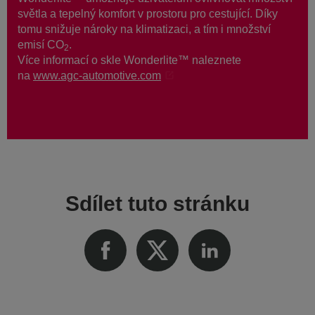
světla a tepelný komfort v prostoru pro cestující. Díky
tomu snižuje nároky na klimatizaci, a tím i množství
emisí CO
.
2
Více informací o skle Wonderlite™ naleznete
na
www.agc-automotive.com
Sdílet tuto stránku