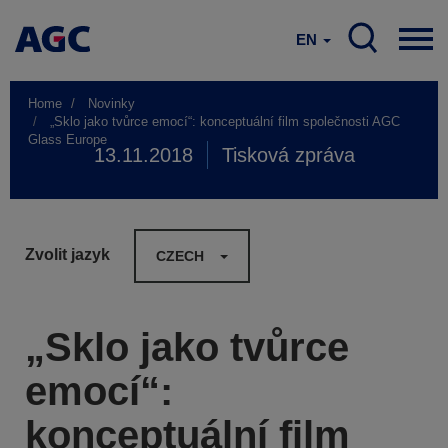
EN
Home
Novinky
„Sklo jako tvůrce emocí“: konceptuální film společnosti AGC
Glass Europe
13.11.2018
Tisková zpráva
Zvolit jazyk
CZECH
„Sklo jako tvůrce
emocí“:
konceptuální film