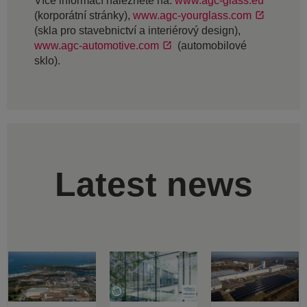
Více informací naleznete na:
www.agc-glass.eu
(korporátní stránky),
www.agc-yourglass.com
(skla pro stavebnictví a interiérový design),
www.agc-automotive.com
(automobilové
sklo).
Latest news