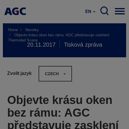
EN
Home
Novinky
Objevte krásu oken bez rámu: AGC představuje zasklení
Thermobel Scena
20.11.2017
Tisková zpráva
Zvolit jazyk
CZECH
Objevte krásu oken
bez rámu: AGC
představuje zasklení