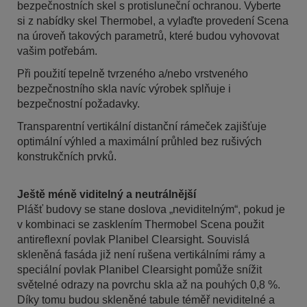
bezpečnostních skel s protisluneční ochranou. Vyberte
si z nabídky skel Thermobel, a vylaďte provedení Scena
na úroveň takových parametrů, které budou vyhovovat
vašim potřebám.
Při použití tepelně tvrzeného a/nebo vrstveného
bezpečnostního skla navíc výrobek splňuje i
bezpečnostní požadavky.
Transparentní vertikální distanční rámeček zajišťuje
optimální výhled a maximální průhled bez rušivých
konstrukčních prvků.
Ještě méně viditelný a neutrálnější
Plášť budovy se stane doslova „neviditelným“, pokud je
v kombinaci se zasklením Thermobel Scena použit
antireflexní povlak Planibel Clearsight. Souvislá
skleněná fasáda již není rušena vertikálními rámy a
speciální povlak Planibel Clearsight pomůže snížit
světelné odrazy na povrchu skla až na pouhých 0,8 %.
Díky tomu budou skleněné tabule téměř neviditelné a