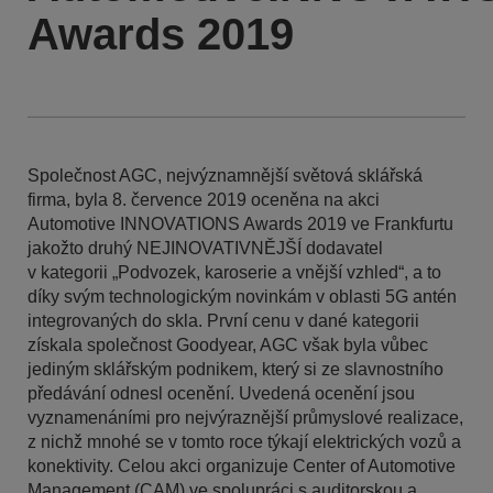
Awards 2019
Společnost AGC, nejvýznamnější světová sklářská
firma, byla 8. července 2019 oceněna na akci
Automotive INNOVATIONS Awards 2019 ve Frankfurtu
jakožto druhý NEJINOVATIVNĚJŠÍ dodavatel
v kategorii „Podvozek, karoserie a vnější vzhled“, a to
díky svým technologickým novinkám v oblasti 5G antén
integrovaných do skla. První cenu v dané kategorii
získala společnost Goodyear, AGC však byla vůbec
jediným sklářským podnikem, který si ze slavnostního
předávání odnesl ocenění. Uvedená ocenění jsou
vyznamenáními pro nejvýraznější průmyslové realizace,
z nichž mnohé se v tomto roce týkají elektrických vozů a
konektivity. Celou akci organizuje Center of Automotive
Management (CAM) ve spolupráci s auditorskou a