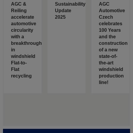
AGC &
Sustainability
AGC
Reiling
Update
Automotive
accelerate
2025
Czech
automotive
celebrates
circularity
100 Years
with a
and the
breakthrough
construction
in
of a new
windshield
state-of-
Flat-to-
the-art
Flat
windshield
recycling
production
line!