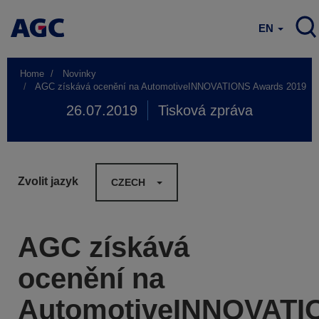
EN
Home
Novinky
AGC získává ocenění na AutomotiveINNOVATIONS Awards 2019
26.07.2019
Tisková zpráva
Zvolit jazyk
CZECH
AGC získává
ocenění na
AutomotiveINNOVATI