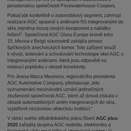
poradenskou společností Pricewaterhouse Coopers.
Pokud jde konkrétně o automobilový segment, zahrnují
realizace AGC spojené s anténami 5G integrovanými do
skla zejména rozvoj nových komponent a nabídku
1
řešení
. Společnost AGC Glass Europe kromě toho
15. března v Belgii slavnostně zahájila provoz
špičkových anechoických komor. Toto zařízení slouží
k vývoji, testování a schvalování technologie skel AGC s
integrovanými anténami, která jsou odpovědí na
rostoucí poptávku v oblasti konektivity.
Pro Jeana-Marca Meuniera, regionálního prezidenta
AGC Automotive Company, představuje „toto
vyznamenání mezinárodní uznání jedinečných
zkušeností společnosti AGC, které až dosud získala v
oblasti automobilových antén integrovaných do skla,
vyjádřené nezávislou vědeckou institucí.“
V rámci svého střednědobého plánu řízení
AGC plus-
2020
zařadila skupina AGC mobilitu, elektroniku a