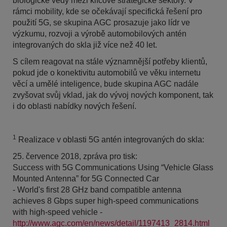
biologické vědy mezi klíčové strategické sektory. V
rámci mobility, kde se očekávají specifická řešení pro
použití 5G, se skupina AGC prosazuje jako lídr ve
výzkumu, rozvoji a výrobě automobilových antén
integrovaných do skla již více než 40 let.
S cílem reagovat na stále významnější potřeby klientů,
pokud jde o konektivitu automobilů ve věku internetu
věcí a umělé inteligence, bude skupina AGC nadále
zvyšovat svůj vklad, jak do vývoj nových komponent, tak
i do oblasti nabídky nových řešení.
1
Realizace v oblasti 5G antén integrovaných do skla:
25. července 2018, zpráva pro tisk:
Success with 5G Communications Using “Vehicle Glass
Mounted Antenna” for 5G Connected Car
- World's first 28 GHz band compatible antenna
achieves 8 Gbps super high-speed communications
with high-speed vehicle -
http://www.agc.com/en/news/detail/1197413_2814.html