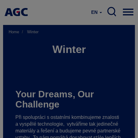
EN
Home
Winter
Winter
Your Dreams, Our
Challenge
Při spolupráci s ostatními kombinujeme znalosti
a vyspělé technologie,
vytváříme tak jedinečné
materiály a řešení a budujeme pevné partnerské
vztahy.
To nám pomáhá dosahovat stále lepších