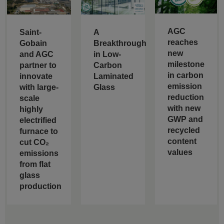
AGC
Saint-
A
reaches
Gobain
Breakthrough
new
and AGC
in Low-
milestone
partner to
Carbon
in carbon
innovate
Laminated
emission
with large-
Glass
reduction
scale
with new
highly
GWP and
electrified
recycled
furnace to
content
cut CO₂
values
emissions
from flat
glass
production