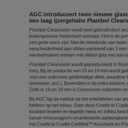
AGC introduceert twee nieuwe glasdi
een laag ijzergehalte Planibel Clea
Planibel Clearvision wordt veel gebruikt door arc
buitengewone helderheid vereisen. Het is de per
een grote wens zijn. Met de introductie van twee
verscheidenheid aan dikten variërend van 3 mm 
meubelmakers werken met dikker glas met een la
Planibel Clearvision wordt geproduceerd in Bousso
mm). Bij de productie van 15 en 19 mm wordt ge
voor een volkomen gelijkmatige dikte, waardoor h
lamineren, enz.). Bovendien is de extra-heldere, n
Zelfs in 15 en 19 mm is Clearvision volkomen neu
Bij AGC ligt de nadruk op het ontwikkelen van pr
hebben op het milieu. Door deze Cradle to Crad
kwaliteit leveren en tegelijk mens en milieu be
vanuit milieuoogpunt verantwoorde aankoopbes
het Cradle to Cradle Certified™ Keurmerk en Plan