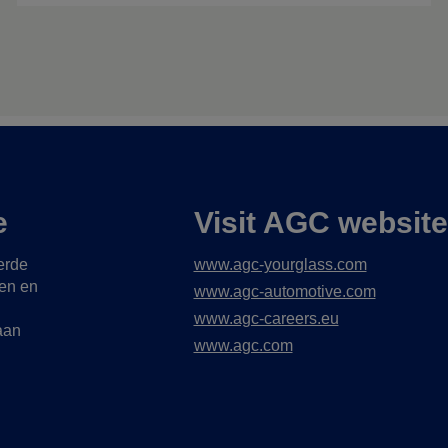
e
Visit AGC websit
erde
www.agc-yourglass.com
gen en
www.agc-automotive.com
www.agc-careers.eu
aan
www.agc.com