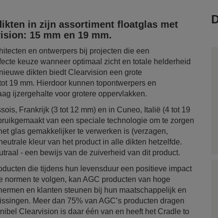
D
kten in zijn assortiment floatglas met
rvision: 15 mm en 19 mm.
hitecten en ontwerpers bij projecten die een
fecte keuze wanneer optimaal zicht en totale helderheid
 nieuwe dikten biedt Clearvision een grote
tot 19 mm. Hierdoor kunnen topontwerpers en
ag ijzergehalte voor grotere oppervlakken.
is, Frankrijk (3 tot 12 mm) en in Cuneo, Italië (4 tot 19
bruikgemaakt van een speciale technologie om te zorgen
et glas gemakkelijker te verwerken is (verzagen,
eutrale kleur van het product in alle dikten hetzelfde.
traal - een bewijs van de zuiverheid van dit product.
oducten die tijdens hun levensduur een positieve impact
le normen te volgen, kan AGC producten van hoge
schermen en klanten steunen bij hun maatschappelijk en
lissingen. Meer dan 75% van AGC’s producten dragen
ibel Clearvision is daar één van en heeft het Cradle to