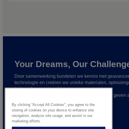
Your Dreams, Our Challeng
Door samenwerking bundelen we kennis met geavance
technologie
en creëren we unieke materialen, oplossin
betrouwbare partnerships
om zo nog grotere
verwezenlijkingen mogelijk te maken
en vorm te geven 
gedurfde ideeën.
By clicking “Accept All Cookies”, you agree to the
storing of cookies on your device to enhance site
navigation, analyze site usage, and assist in our
marketing efforts.