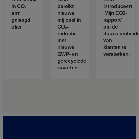
in CO₂-
bereikt
introduceert
arm
nieuwe
'Mijn CO2-
gelaagd
mijlpaal in
rapport'
glas
CO₂-
om de
reductie
duurzaamheids
met
van
nieuwe
klanten te
GWP- en
versterken.
gerecyclede
waarden