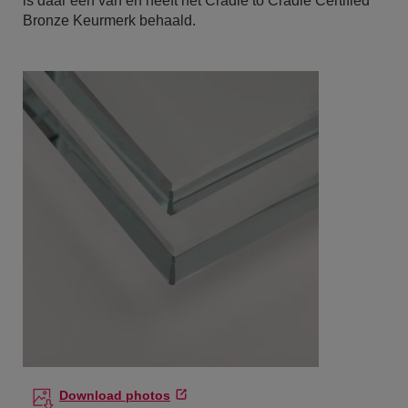
is daar één van en heeft het Cradle to Cradle Certified™
Bronze Keurmerk behaald.
Download photos