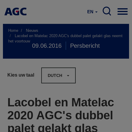
EN
Home
Nieuws
Lacobel en Matelac 2020 AGC's dubbel palet gelakt glas neemt
het voortouw
09.06.2016
Persbericht
Kies uw taal
DUTCH
Lacobel en Matelac
2020 AGC's dubbel
palet gelakt glas