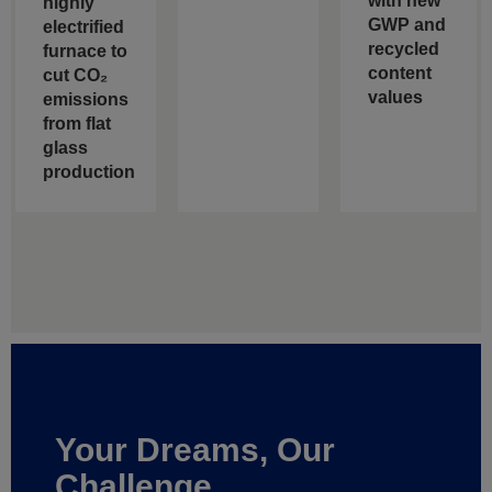
with new
highly
GWP and
electrified
recycled
furnace to
content
cut CO₂
values
emissions
from flat
glass
production
Your Dreams, Our
Challenge