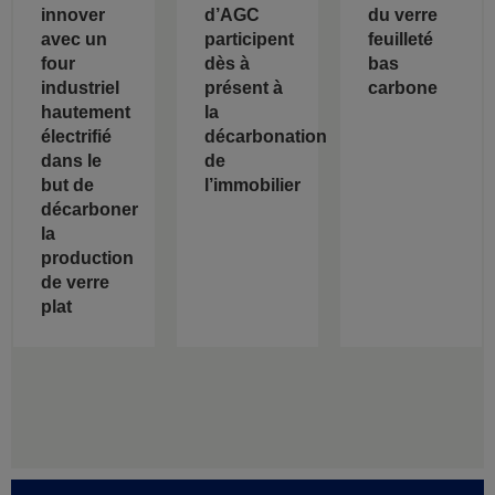
innover
d’AGC
du verre
avec un
participent
feuilleté
four
dès à
bas
industriel
présent à
carbone
hautement
la
électrifié
décarbonation
dans le
de
but de
l’immobilier
décarboner
la
production
de verre
plat