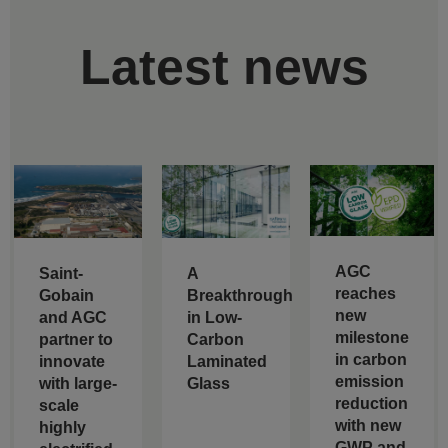
Latest news
AGC
Saint-
A
reaches
Gobain
Breakthrough
new
and AGC
in Low-
milestone
partner to
Carbon
in carbon
innovate
Laminated
emission
with large-
Glass
reduction
scale
with new
highly
GWP and