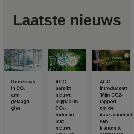
Laatste nieuws
Doorbraak
AGC
AGC
in CO₂-
bereikt
introduceert
arm
nieuwe
'Mijn CO2-
gelaagd
mijlpaal in
rapport'
glas
CO₂-
om de
reductie
duurzaamheids
met
van
nieuwe
klanten te