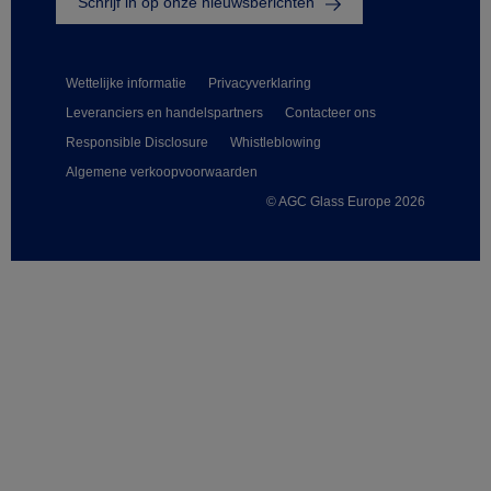
Schrijf in op onze nieuwsberichten
Wettelijke informatie
Privacyverklaring
Leveranciers en handelspartners
Contacteer ons
Responsible Disclosure
Whistleblowing
Algemene verkoopvoorwaarden
© AGC Glass Europe 2026
Footer