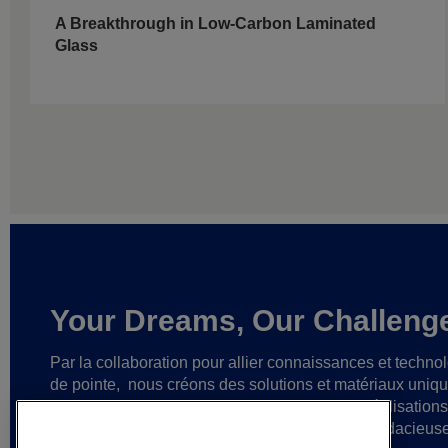
A Breakthrough in Low-Carbon Laminated
Glass
Your Dreams, Our Challeng
Par la collaboration pour allier connaissances et techno
de pointe,
nous créons des solutions et matériaux uniq
ainsi que des partenariats fiables
en vue de réalisation
cesse plus grandes
et d’idées toujours plus audacieus