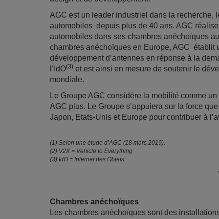
AGC est un leader industriel dans la recherche, 
automobiles depuis plus de 40 ans. AGC réalise
automobiles dans ses chambres anéchoïques au J
chambres anéchoïques en Europe, AGC établit une
développement d’antennes en réponse à la deman
(3)
l’IdO
et est ainsi en mesure de soutenir le dév
mondiale.
Le Groupe AGC considère la mobilité comme un d
AGC plus. Le Groupe s’appuiera sur la force qu
Japon, Etats-Unis et Europe pour contribuer à l’
(1) Selon une étude d’AGC (18 mars 2019).
(2) V2X = Vehicle to Everything
(3) IdO = Internet des Objets
Chambres anéchoïques
Les chambres anéchoïques sont des installations