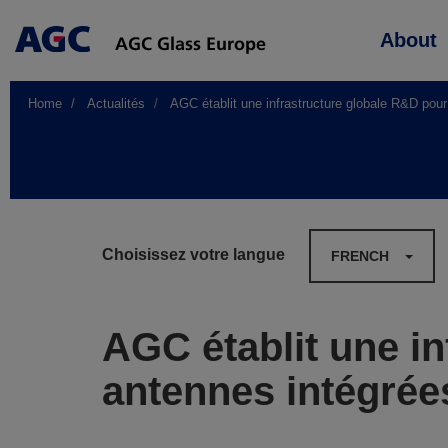
Main
About
navigation
Home
Actualités
AGC établit une infrastructure globale R&D pour
Choisissez votre langue
FRENCH
AGC établit une in
antennes intégrée