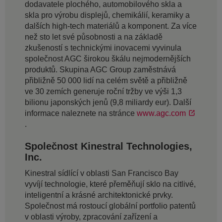
dodavatele plochého, automobilového skla a
skla pro výrobu displejů, chemikálií, keramiky a
dalších high-tech materiálů a komponent. Za více
než sto let své působnosti a na základě
zkušeností s technickými inovacemi vyvinula
společnost AGC širokou škálu nejmodernějších
produktů. Skupina AGC Group zaměstnává
přibližně 50 000 lidí na celém světě a přibližně
ve 30 zemích generuje roční tržby ve výši 1,3
bilionu japonských jenů (9,8 miliardy eur). Další
informace naleznete na stránce
www.agc.com
.
Společnost Kinestral Technologies,
Inc.
Kinestral sídlící v oblasti San Francisco Bay
vyvíjí technologie, které přeměňují sklo na citlivé,
inteligentní a krásné architektonické prvky.
Společnost má rostoucí globální portfolio patentů
v oblasti výroby, zpracování zařízení a