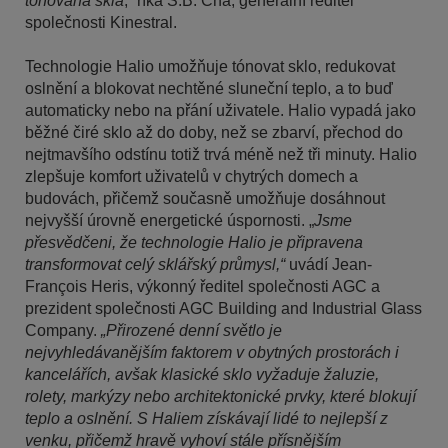
tónovaná skla
,“ říká S.B. Cha, generální ředitel
společnosti Kinestral.
Technologie Halio umožňuje tónovat sklo, redukovat
oslnění a blokovat nechtěné sluneční teplo, a to buď
automaticky nebo na přání uživatele. Halio vypadá jako
běžné čiré sklo až do doby, než se zbarví, přechod do
nejtmavšího odstínu totiž trvá méně než tři minuty. Halio
zlepšuje komfort uživatelů v chytrých domech a
budovách, přičemž současně umožňuje dosáhnout
nejvyšší úrovně energetické úspornosti. „
Jsme
přesvědčeni, že technologie Halio je připravena
transformovat celý sklářský průmysl,“
uvádí Jean-
François Heris, výkonný ředitel společnosti AGC a
prezident společnosti AGC Building and Industrial Glass
Company.
„Přirozené denní světlo je
nejvyhledávanějším faktorem v obytných prostorách i
kancelářích, avšak klasické sklo vyžaduje žaluzie,
rolety, markýzy nebo architektonické prvky, které blokují
teplo a oslnění. S Haliem získávají lidé to nejlepší z
venku, přičemž hravě vyhoví stále přísnějším