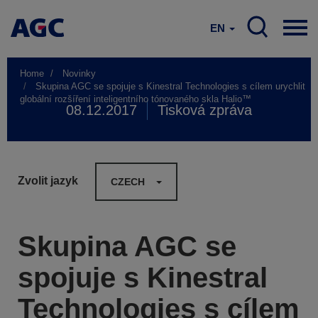
EN
Home
Novinky
Skupina AGC se spojuje s Kinestral Technologies s cílem urychlit
globální rozšíření inteligentního tónovaného skla Halio™
08.12.2017
Tisková zpráva
Zvolit jazyk
CZECH
Skupina AGC se
spojuje s Kinestral
Technologies s cílem