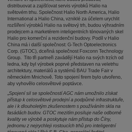
distribuovat a zajišťovat servis výrobků Halio na
světovém trhu. Společnost Halio North America, Halio
International a Halio China, vzniklé za účelem urychlit
rozšíření výrobků Halio na světový trh, budou výhradním
prodejcem a marketérem inteligentních tónovaných skel
Halio pro komerční a rezidenční budovy. Podíl v Halio
China má i další společnost: G-Tech Optoelectronics
Corp. (GTOC), dceřiná společnost Foxconn Technology
Group. Tito tři partneři zavádějí Halio na svých trzích od
ledna, kdy byl výrobek poprvé představen na veletrhu
architektury, materiálů a systémů BAU Trade Fair v
německém Mnichově. Toto spojení firem bylo utvořeno,
aby vyhovělo celosvětové poptávce.
„
Spojení sil se společností AGC nám umožnilo získat
přístup k celosvětové prodejní a podpůrné infrastruktuře,
ale i k dlouholetým zkušenostem s používáním skla na
fasádách budov. GTOC mezitím posiluje naše odborné
kvality ve výrobě a poskytuje nám přístup do Číny,
jednomu z nejrychleji rostoucích trhů pro inteligentní