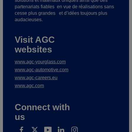
solutions et matériaux uniques ainsi que des
partenariats fiables
en vue de réalisations sans
cesse plus grandes
et d’idées toujours plus
audacieuses.
Visit AGC
websites
www.agc-yourglass.com
www.agc-automotive.com
www.agc-careers.eu
www.agc.com
Connect with
us