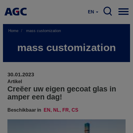
EN
Home
mass customization
mass customization
30.01.2023
Artikel
Creëer uw eigen gecoat glas in
amper een dag!
Beschikbaar in
EN
NL
FR
CS