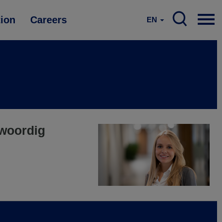
tion
Careers
EN
nwoordig