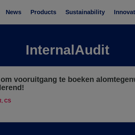
News
Products
Sustainability
Innova
InternalAudit
l om vooruitgang te boeken alomtege
ulerend!
R
CS