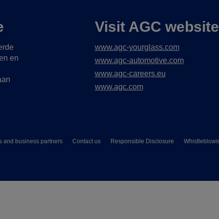
e
Visit AGC websit
erde
www.agc-yourglass.com
gen en
www.agc-automotive.com
www.agc-careers.eu
aan
www.agc.com
s and business partners
Contact us
Responsible Disclosure
Whistleblowi