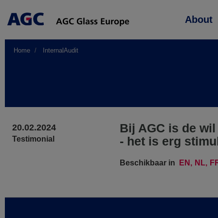
Main
About
navigation
Home
InternalAudit
Bij AGC is de wi
20.02.2024
- het is erg stim
Testimonial
Beschikbaar in
EN
NL
F