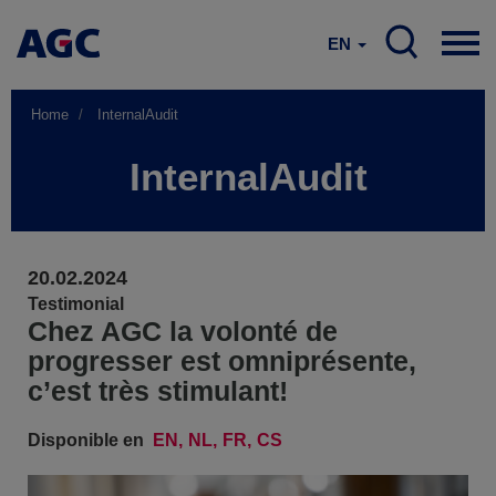
EN
Home
InternalAudit
InternalAudit
20.02.2024
Testimonial
Chez AGC la volonté de
progresser est omniprésente,
c’est très stimulant!
Disponible en
EN
NL
FR
CS