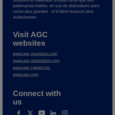
solutions et matériaux uniques ainsi que des
partenariats fiables
en vue de réalisations sans
cesse plus grandes
et d’idées toujours plus
audacieuses.
Visit AGC
websites
www.agc-yourglass.com
www.agc-automotive.com
www.agc-careers.eu
www.agc.com
Connect with
us