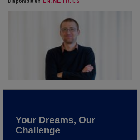
Disponible en
EN
NL
FR
CS
Your Dreams, Our
Challenge