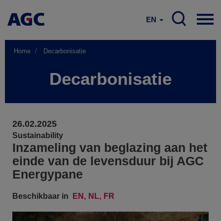
EN
Home
Decarbonisatie
Decarbonisatie
26.02.2025
Sustainability
Inzameling van beglazing aan het
einde van de levensduur bij AGC
Energypane
Beschikbaar in
EN
NL
FR