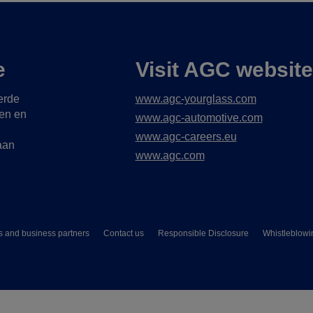
e
Visit AGC websit
erde
www.agc-yourglass.com
gen en
www.agc-automotive.com
www.agc-careers.eu
aan
www.agc.com
s and business partners
Contact us
Responsible Disclosure
Whistleblowi