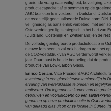
groeiende vraag naar veiligheid, beveiliging, ako
productiecapaciteit af te stemmen op de groeien
AGC besloten te investeren in Duitsland. Duitslan
de recentelijk geactualiseerde Duitse norm DIN 
veiligheidsglas aanzienlijk verbeterd, met een s
Osterweddingen ligt strategisch in het hart van 
(Duitsland, Oostenrijk en Zwitserland) en de res
De volledig geïntegreerde productielocatie in O
nieuwe lamineerlijn zal ook bijdragen aan het o
de CO2-voetafdruk van AGC verder wordt verkle
jaar. Daarnaast is het de bedoeling dat de prod
productie van Low-Carbon Glass.
Enrico Ceriani
, Vice President AGC Architectur
investering in een gloednieuwe lamineerlijn in D
ervaring van wereldklasse te bieden en tegelijke
realiseren. Om tegemoet te komen aan de groeie
gebouwen en vooruitlopend op een aantrekkende 
genomen op onze productielocatie in Osterweddin
van gelaagd glas uit op onze locatie in Cuneo, Ita