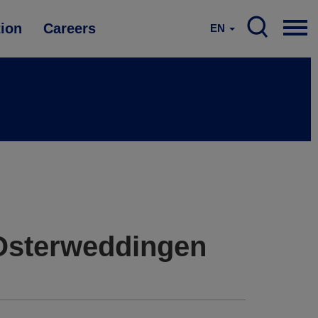
tion
Careers
EN
 Osterweddingen