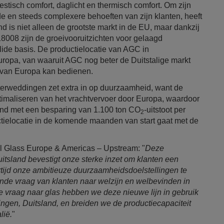
estisch comfort, daglicht en thermisch comfort. Om zijn
de en steeds complexere behoeften van zijn klanten, heeft
d is niet alleen de grootste markt in de EU, maar dankzij
18008 zijn de groeivooruitzichten voor gelaagd
olide basis. De productielocatie van AGC in
Europa, van waaruit AGC nog beter de Duitstalige markt
t van Europa kan bedienen.
sterweddingen zet extra in op duurzaamheid, want de
ptimaliseren van het vrachtvervoer door Europa, waardoor
ind met een besparing van 1.100 ton CO
-uitstoot per
2
uctielocatie in de komende maanden van start gaat met de
al Glass Europe & Americas – Upstream: "
Deze
uitsland bevestigt onze sterke inzet om klanten een
rtijd onze ambitieuze duurzaamheidsdoelstellingen te
nde vraag van klanten naar welzijn en welbevinden in
vraag naar glas hebben we deze nieuwe lijn in gebruik
gen, Duitsland, en breiden we de productiecapaciteit
lië.
"