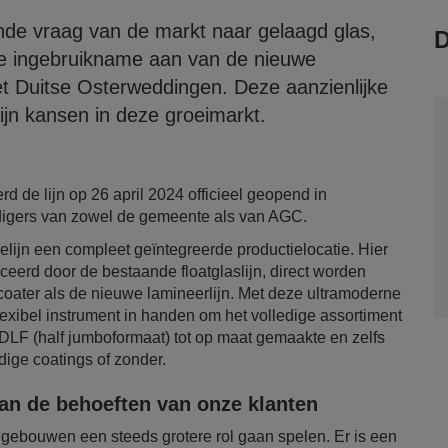
de vraag van de markt naar gelaagd glas,
D
e ingebruikname aan van de nieuwe
het Duitse Osterweddingen. Deze aanzienlijke
ijn kansen in deze groeimarkt.
de lijn op 26 april 2024 officieel geopend in
igers van zowel de gemeente als van AGC.
ijn een compleet geïntegreerde productielocatie. Hier
ceerd door de bestaande floatglaslijn, direct worden
oater als de nieuwe lamineerlijn. Met deze ultramoderne
lexibel instrument in handen om het volledige assortiment
 DLF (half jumboformaat) tot op maat gemaakte en zelfs
ige coatings of zonder.
aan de behoeften van onze klanten
 gebouwen een steeds grotere rol gaan spelen. Er is een