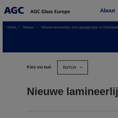
Main
About
navigation
Home
Nieuws
Nieuwe lamineerlijn voor gelaagd glas in Osterwed
Kies uw taal
DUTCH
Nieuwe lamineerli