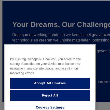
Your Dreams, Our Challeng
Door samenwerking bundelen we kennis met geavance
technologie
en creëren we unieke materialen, oplossin
betrouwbare partnerships
om zo nog grotere
verwezenlijkingen mogelijk te maken
en vorm te geven 
gedurfde ideeën.
By clicking “Accept All Cookies”, you agree to the
storing of cookies on your device to enhance site
navigation, analyze site usage, and assist in our
marketing efforts.
© AGC Glass Europe 2026
Legal Notice
Privacy notice
Supplier
Accept All Cookies
General terms of sale
Reject All
Cookies Settings