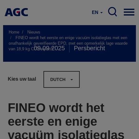
EN
Home
Nieuws
FINEO wordt het eerste en enige vacuüm isolatieglas met een
onafhankelijk geverifieerde EPD, met een opmerkelijk lage waarde
09.09.2025
Persbericht
van 18,9 kg CO2 eq./m²*
Kies uw taal
DUTCH
FINEO wordt het
eerste en enige
vacuüm isolatieglas