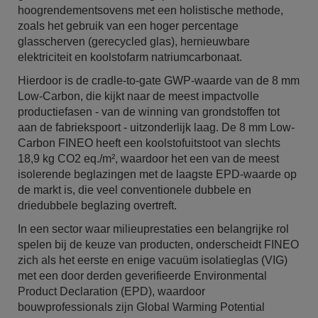
hoogrendementsovens met een holistische methode,
zoals het gebruik van een hoger percentage
glasscherven (gerecycled glas), hernieuwbare
elektriciteit en koolstofarm natriumcarbonaat.
Hierdoor is de cradle-to-gate GWP-waarde van de 8 mm
Low-Carbon, die kijkt naar de meest impactvolle
productiefasen - van de winning van grondstoffen tot
aan de fabriekspoort - uitzonderlijk laag. De 8 mm Low-
Carbon FINEO heeft een koolstofuitstoot van slechts
18,9 kg CO2 eq./m², waardoor het een van de meest
isolerende beglazingen met de laagste EPD-waarde op
de markt is, die veel conventionele dubbele en
driedubbele beglazing overtreft.
In een sector waar milieuprestaties een belangrijke rol
spelen bij de keuze van producten, onderscheidt FINEO
zich als het eerste en enige vacuüm isolatieglas (VIG)
met een door derden geverifieerde Environmental
Product Declaration (EPD), waardoor
bouwprofessionals zijn Global Warming Potential