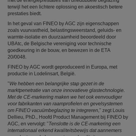
met de energieprestaties van driedubbele beglazing
terwijl het een lichtere oplossing en akoestisch betere
prestaties biedt.
In het geval van FINEO by AGC zijn eigenschappen
zoals vuurvastheid, belastingsweerstand, geluids- en
warmte-isolatie en duurzaamheid beoordeeld door
UBAtc, de Belgische vereniging voor technische
goedkeuring in de bouw, en bewezen in de ETA
20/0048.
FINEO by AGC wordt geproduceerd in Europa, met
productie in Lodelinsart, België.
"
We hebben een belangrijke stap gezet in de
marktpenetratie van onze innovatieve glastechnologie.
Met de CE-markering maken we het ook eenvoudiger
voor fabrikanten van raamprofielen en gevelsystemen
om FINEO vacuümbeglazing te integreren
," zegt Louis
Dellieu, PhD., Hoofd Product Management bij FINEO by
AGC, en vervolgt: "
Tenslotte is de CE-markering een
internationaal erkend kwaliteitsbewijs dat aannemers