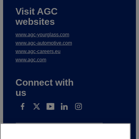
Visit AGC
websites
www.agc-yourglass.com
www.agc-automotive.com
www.agc-careers.eu
www.agc.com
Connect with
us
Schrijf in op onze nieuwsberichten