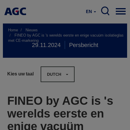
EN
Home
Nieuws
FINEO by AGC is 's werelds eerste en enige vacuüm isolatieglas
met CE-markering
29.11.2024
Persbericht
Kies uw taal
DUTCH
FINEO by AGC is 's
werelds eerste en
enige vacuüm