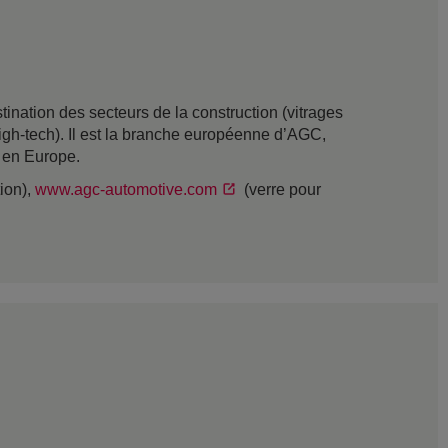
nation des secteurs de la construction (vitrages
t high-tech). Il est la branche européenne d’AGC,
s en Europe.
tion),
www.agc-automotive.com
(verre pour