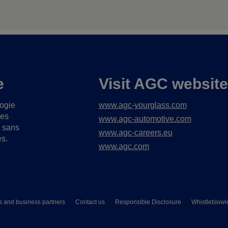
e
Visit AGC websit
logie
www.agc-yourglass.com
ues
www.agc-automotive.com
s sans
www.agc-careers.eu
es.
www.agc.com
s and business partners
Contact us
Responsible Disclosure
Whistleblowi