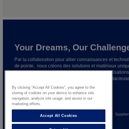
Your Dreams, Our Challeng
Par la collaboration pour allier connaissances et techno
de pointe,
nous créons des solutions et matériaux uniq
ainsi que des partenariats fiables
en vue de réalisation
cesse plus grandes
et d’idées toujours plus audacieus
By clicking “Accept All Cookies”, you agree to the
storing of cookies on your device to enhance site
navigation, analyze site usage, and assist in our
marketing efforts.
© AGC Glass Europe 2026
Legal Notice
Privacy notice
Supplier
Accept All Cookies
General terms of sale