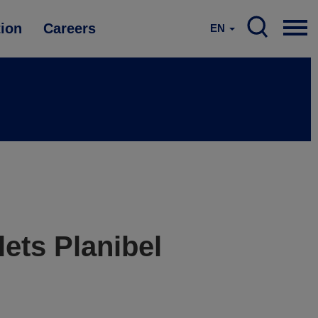
tion
Careers
EN
lets Planibel