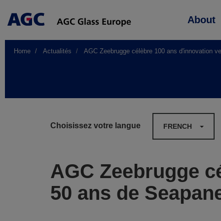
Main
About
navigation
Home
Actualités
AGC Zeebrugge célèbre 100 ans d'innovation ver
Choisissez votre langue
FRENCH
AGC Zeebrugge cél
50 ans de Seapan