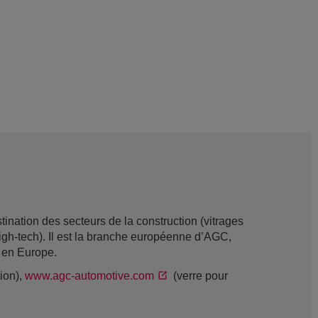
nation des secteurs de la construction (vitrages
t high-tech). Il est la branche européenne d’AGC,
s en Europe.
tion),
www.agc-automotive.com
(verre pour