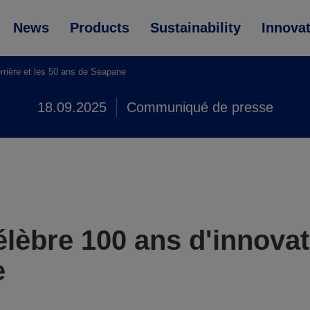
News
Products
Sustainability
Innova
rière et les 50 ans de Seapane
18.09.2025
Communiqué de presse
èbre 100 ans d'innovatio
e