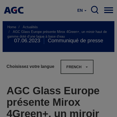
EN
Home
Actualités
AGC Glass Europe présente Mirox 4Green+, un miroir haut de
gamme doté d’une laque à base d’eau
07.06.2023
Communiqué de presse
Choisissez votre langue
FRENCH
AGC Glass Europe
présente Mirox
4Green+, un miroir