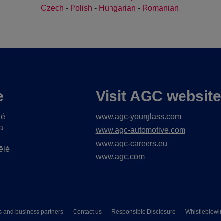
Czech
-
Polish
-
Hungarian
-
Romanian
e
Visit AGC websit
lé
www.agc-yourglass.com
a
www.agc-automotive.com
www.agc-careers.eu
ělé
www.agc.com
s and business partners
Contact us
Responsible Disclosure
Whistleblowi