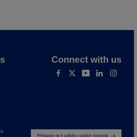
es
Connect with us
Footer
ng
Přihlaste se k odběru našich novinek