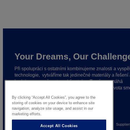
Your Dreams, Our Challeng
Při spolupráci s ostatními kombinujeme znalosti a vyspě
technologie,
vytváříme tak jedinečné materiály a řešení 
budujeme pevné partnerské vztahy.
To nám pomáhá
dosahovat stále lepších výsledků
a uvádět do života sm
myšlenky.
By clicking “Accept All Cookies”, you agree to the
storing of cookies on your device to enhance site
navigation, analyze site usage, and assist in our
marketing efforts.
© AGC Glass Europe 2026
Legal Notice
Privacy notice
Supplier
Accept All Cookies