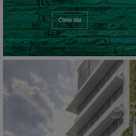
Čtěte dál
Sklo má mez
denní svě
současně s