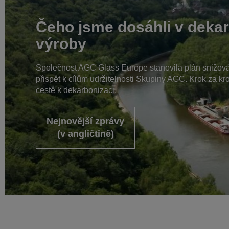
Čeho jsme dosáhli v dekar
výroby
Společnost AGC Glass Europe stanovila plán snižován
přispět k cílům udržitelnosti Skupiny AGC. Krok za 
cestě k dekarbonizaci.
Nejnovější zprávy
(v angličtině)