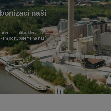
bonizaci naší
í emisí uhlíku, který má
krokem postupujeme na naší