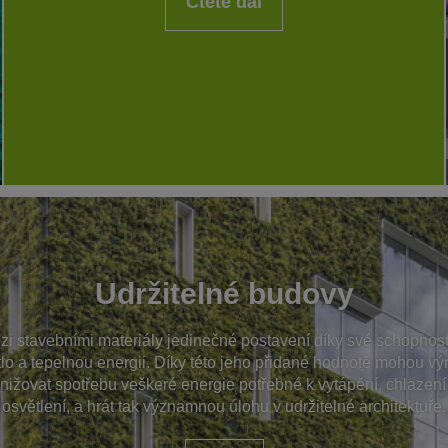
Čtěte dál
Udržitelné budovy
i stavebními materiály jedinečné postavení díky své schopnost
tlo a tepelnou energii. Díky této jeho přidané hodnotě mohou v
nižovat spotřebu veškeré energie potřebné k vytápění, chlazen
osvětlení, a hrát tak významnou úlohu v udržitelné architektuře.