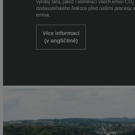
výroby skla, jakož i eliminaci všech emisí CO
2
dodavatelského řetězce před našimi procesy a
emise.
Více informací
(v angličtině)