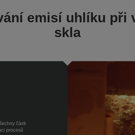
ání emisí uhlíku při
skla
všechny části
aci procesů