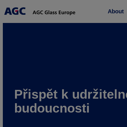
Main
About
navigation
Přispět k udržiteln
budoucnosti