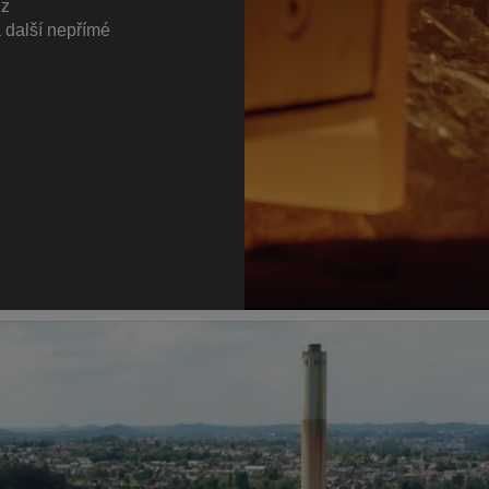
z
 další nepřímé