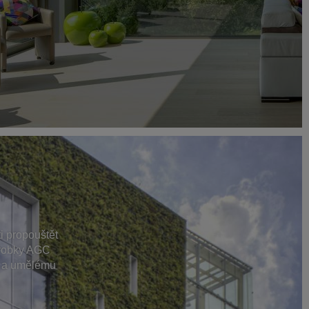
i propouštět
ýrobky AGC
í a umělému