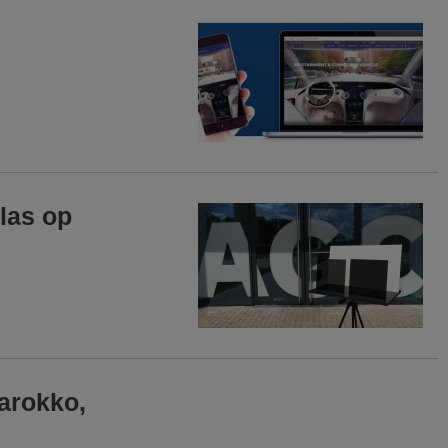
las op
arokko,