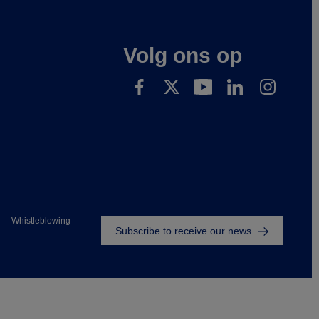
Volg ons op
Footer
Whistleblowing
Subscribe to receive our news