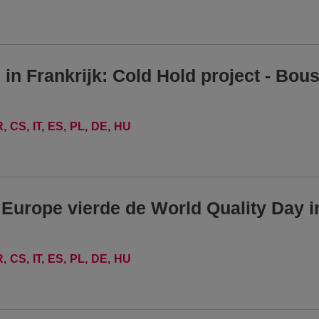
in Frankrijk: Cold Hold project - Bou
R
CS
IT
ES
PL
DE
HU
urope vierde de World Quality Day i
R
CS
IT
ES
PL
DE
HU