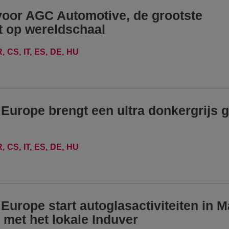
voor AGC Automotive, de grootste
t op wereldschaal
R
CS
IT
ES
DE
HU
urope brengt een ultra donkergrijs g
R
CS
IT
ES
DE
HU
urope start autoglasactiviteiten in M
met het lokale Induver