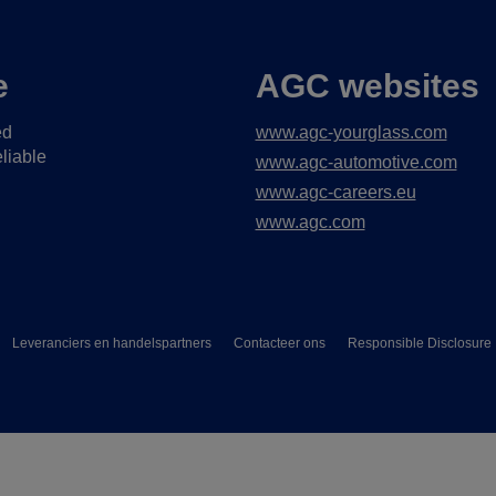
e
AGC websites
ed
www.agc-yourglass.com
liable
www.agc-automotive.com
www.agc-careers.eu
www.agc.com
Leveranciers en handelspartners
Contacteer ons
Responsible Disclosure