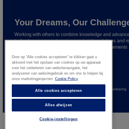
Your Dreams, Our Challeng
Working with others to combine knowledge and advanc
technology,
we create unique materials, solutions and re
partnerships
that help make ever greater achievements
possible,
and bring bolder ideas to life.
Door op “Alle cookies accepteren” te klikken gaat u
akkoord met het opslaan van cookies op uw apparaat
voor het verbeteren van websitenavigatie, het
analyseren van websitegebruik en om ons te helpen bij
onze marketingprojecten.
Cookie Policy
© AGC Glass Europe 2026
Wettelijke informatie
Privacyverklaring
Alle cookies accepteren
Algemene verkoopvoorwaarden
Alles afwijzen
Cookie-instellingen