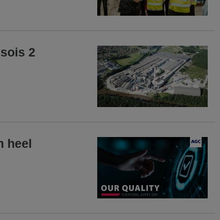
ssois 2
n heel