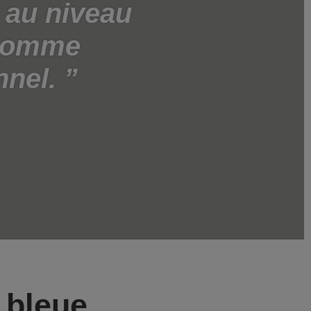
: au niveau
 comme
nnel.
e bleue