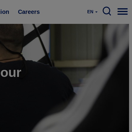
tion
Careers
EN
pour