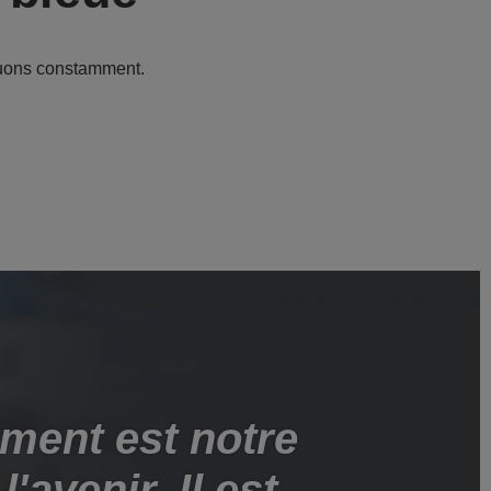
luons constamment.
ment est notre
'avenir. Il est