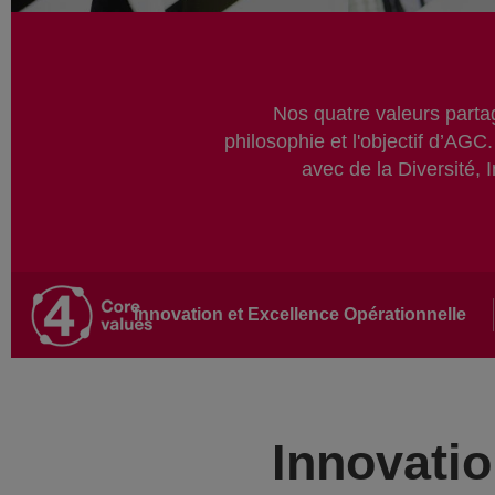
Nos quatre valeurs parta
philosophie et l'objectif d’AGC
avec de la Diversité, 
Main
Innovation et Excellence Opérationnelle
navigation
Innovatio