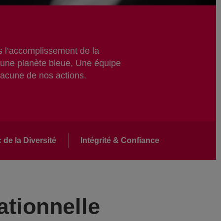
s l’accomplissement de la
ur une planète bleue, Une équipe
chacune de nos actions.
de la Diversité
Intégrité & Confiance
ationnelle