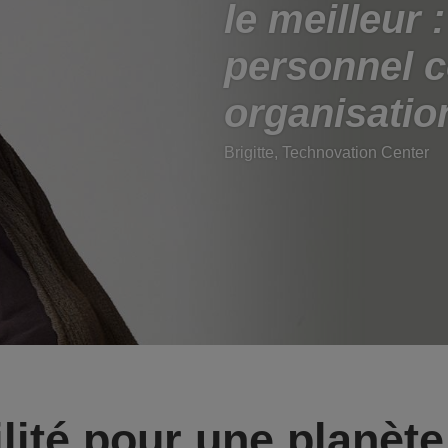
le meilleur 
personnel
organisatio
Brigitte, Technovation Center
lité pour une planèt