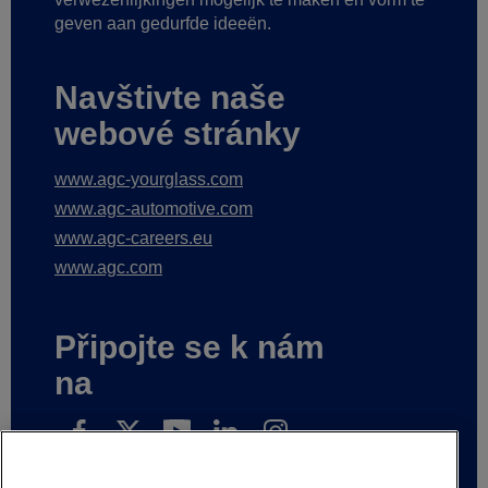
geven aan gedurfde ideeën.
Navštivte naše
webové stránky
www.agc-yourglass.com
www.agc-automotive.com
www.agc-careers.eu
www.agc.com
Připojte se k nám
na