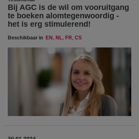
Bij AGC is de wil om vooruitgang
te boeken alomtegenwoordig -
het is erg stimulerend!
Beschikbaar in
EN
NL
FR
CS
30.01.2024