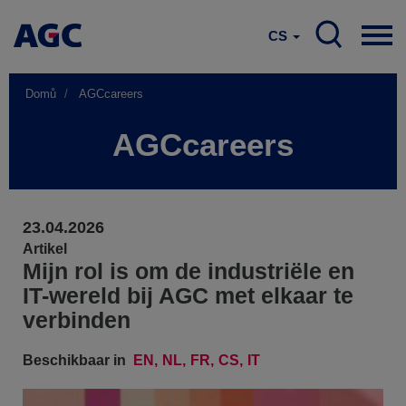
CS
Domů
AGCcareers
AGCcareers
23.04.2026
Artikel
Mijn rol is om de industriële en
IT-wereld bij AGC met elkaar te
verbinden
Beschikbaar in
EN
NL
FR
CS
IT