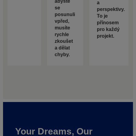
abyste
a
se
perspektivy.
posunuli
To je
vpřed,
přínosem
musíte
pro každý
rychle
projekt.
zkoušet
a dělat
chyby.
Your Dreams, Our