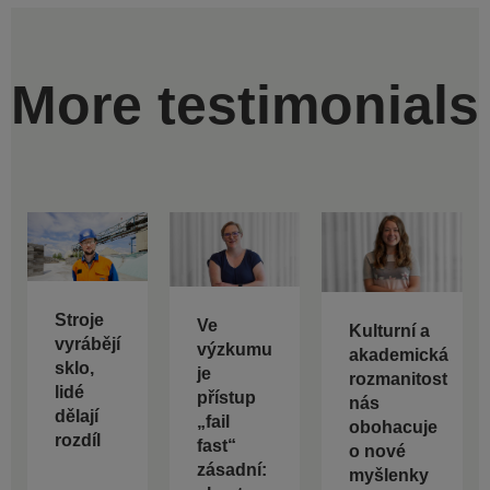
More testimonials
Stroje
Ve
Kulturní a
vyrábějí
výzkumu
akademická
sklo,
je
rozmanitost
lidé
přístup
nás
dělají
„fail
obohacuje
rozdíl
fast“
o nové
zásadní:
myšlenky