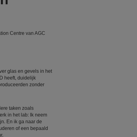
vation Centre van AGC
r glas en gevels in het
 heeft, duidelijk
 produceerden zonder
dere taken zoals
erk in het lab: Ik neem
n. En ik ga naar de
tuderen of een bepaald
ur.