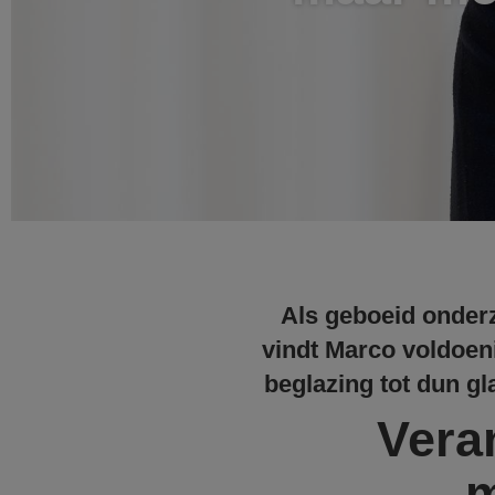
Als geboeid onderz
vindt Marco voldoen
beglazing tot dun gl
Vera
m