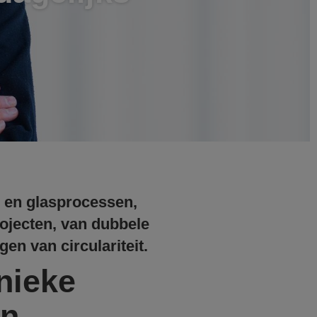
s en glasprocessen,
ojecten, van dubbele
en van circulariteit.
nieke
ën