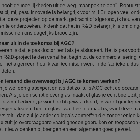
 nooit de moeilijkheden uit de weg, maar pak ze aan". Robuusth
 bij mij past. Innovatie is belangrijk voor mij! Er lopen veel on
al deze projecten op de markt gebracht of afgerond, ik hou van d
en te onderzoeken. Ik denk dat het in R&D belangrijk is om din
 misschien ons dagelijks brood zijn.
 naar uit in de toekomst bij AGC?
ren is dat je pas doctor bent als je afstudeert. Het is pas voorbi
 R&D-project leiden vanaf het begin tot de commercialisering. 
er het algemeen hou ik van technisch werk in de fabrieken, dus 
ndelen.
en iemand die overweegt bij AGC te komen werken?
 je wel een glasexpert en als dat zo is, is AGC echt de oceaan v
n. Als je een scriptie over glas maakt of glas je echt boeit, zit j
 je wordt erkend, je wordt echt gewaardeerd, je wordt geïntegr
 gespecialiseerd bent in glas - wat heel normaal is, want deze ma
siteit - dan zul je ander collega's aantreffen die zonder enige k
je zult je overdraagbare vaardigheden gebruiken en toepassen 
st, nieuw denken bijbrengen en een algemeen goed gevoel.