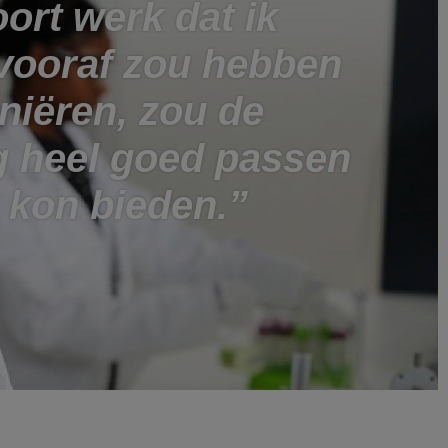
oort werk dat ik
vooraf zou hebben
niëren, zou de
g heel goed passen
 kon bieden.