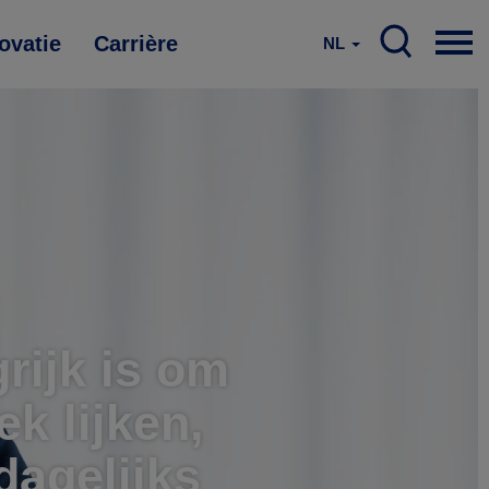
ovatie
Carrière
NL
rijk is om
k lijken,
agelijks