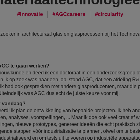
Innovatie
AGCcareers
circularity
zoeker in architecturaal glas en glasprocessen bij het Techno
 AGC te gaan werken?
ouwkunde en deed ik een doctoraat in een onderzoeksgroep ove
n ik op zoek was naar een job, stond AGC, dat een afdeling R&D
. Ik had ook gesprekken met andere glasproducenten, maar die
iteindelijk was AGC dus echt de juiste keuze voor mij.
rk vandaag?
eerd! Ik plan de ontwikkeling van bepaalde projecten. Ik heb an
n, analyses, voorspellingen, ... Maar ik doe ook veel creatief w
ngen, nieuwe prototypes, genereer ideeën die echt praktisch zij
gende stappen vóór industrialisatie te plannen, ofwel om te bes
ustrialiseerd en om tests uit te voeren op industriële apparatu