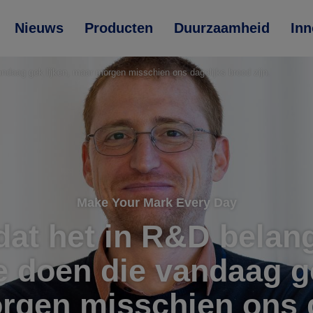
Nieuws
Producten
Duurzaamheid
Inn
andaag gek lijken, maar morgen misschien ons dagelijks brood zijn.
Make Your Mark Every Day
 dat het in R&D belang
e doen die vandaag ge
rgen misschien ons d