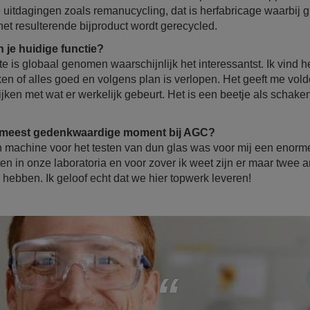
 uitdagingen zoals remanucycling, dat is herfabricage waarbij 
et resulterende bijproduct wordt gerecycled.
n je huidige functie?
s globaal genomen waarschijnlijk het interessantst. Ik vind he
en of alles goed en volgens plan is verlopen. Het geeft me vol
ijken met wat er werkelijk gebeurt. Het is een beetje als schake
et meest gedenkwaardige moment bij AGC?
 machine voor het testen van dun glas was voor mij een enorme
n in onze laboratoria en voor zover ik weet zijn er maar twee a
hebben. Ik geloof echt dat we hier topwerk leveren!