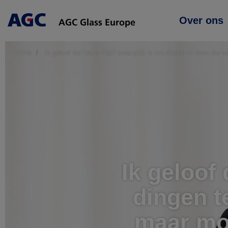
Main
Over ons
navigation
Home
Ik geloof dat het in R&D belangrijk is om dingen te doen die v
Ik geloof
dingen t
maar mo