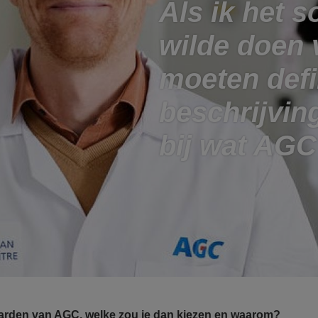
Als ik het s
wilde doen 
moeten defi
beschrijvin
bij wat AGC
aarden van AGC, welke zou je dan kiezen en waarom?