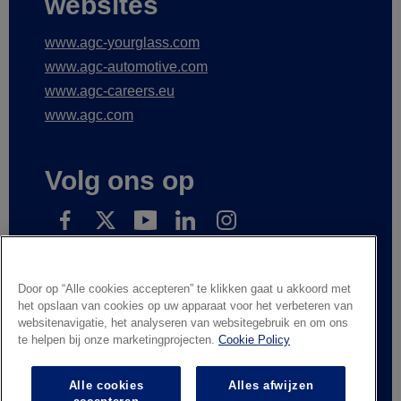
websites
www.agc-yourglass.com
www.agc-automotive.com
www.agc-careers.eu
www.agc.com
Volg ons op
Schrijf in op onze nieuwsberichten
Door op “Alle cookies accepteren” te klikken gaat u akkoord met
het opslaan van cookies op uw apparaat voor het verbeteren van
websitenavigatie, het analyseren van websitegebruik en om ons
te helpen bij onze marketingprojecten.
Cookie Policy
Wettelijke informatie
Privacyverklaring
Leveranciers en handelspartners
Contacteer ons
Alle cookies
Alles afwijzen
Responsible Disclosure
Whistleblowing