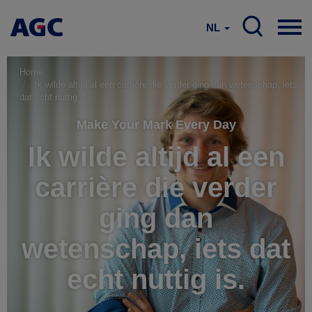
NL
Home
Ik wilde altijd al een carrière die verder ging dan wetenschap, iets
dat echt nuttig is.
Make Your Mark Every Day
Ik wilde altijd al een
carrière die verder
ging dan
wetenschap, iets dat
echt nuttig is.