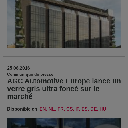
25.08.2016
Communiqué de presse
AGC Automotive Europe lance un
verre gris ultra foncé sur le
marché
Disponible en
EN
NL
FR
CS
IT
ES
DE
HU