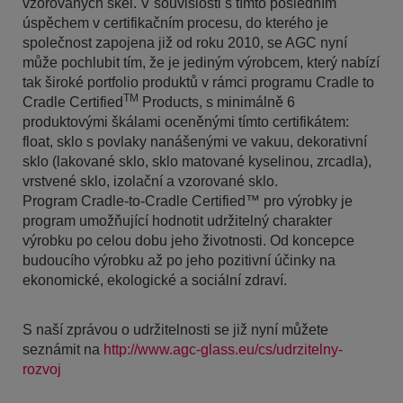
vzorovaných skel. V souvislosti s tímto posledním
úspěchem v certifikačním procesu, do kterého je
společnost zapojena již od roku 2010, se AGC nyní
může pochlubit tím, že je jediným výrobcem, který nabízí
tak široké portfolio produktů v rámci programu Cradle to
TM
Cradle Certified
Products, s minimálně 6
produktovými škálami oceněnými tímto certifikátem:
float, sklo s povlaky nanášenými ve vakuu, dekorativní
sklo (lakované sklo, sklo matované kyselinou, zrcadla),
vrstvené sklo, izolační a vzorované sklo.
Program Cradle-to-Cradle Certified™ pro výrobky je
program umožňující hodnotit udržitelný charakter
výrobku po celou dobu jeho životnosti. Od koncepce
budoucího výrobku až po jeho pozitivní účinky na
ekonomické, ekologické a sociální zdraví.
S naší zprávou o udržitelnosti se již nyní můžete
seznámit na
http://www.agc-glass.eu/cs/udrzitelny-
rozvoj