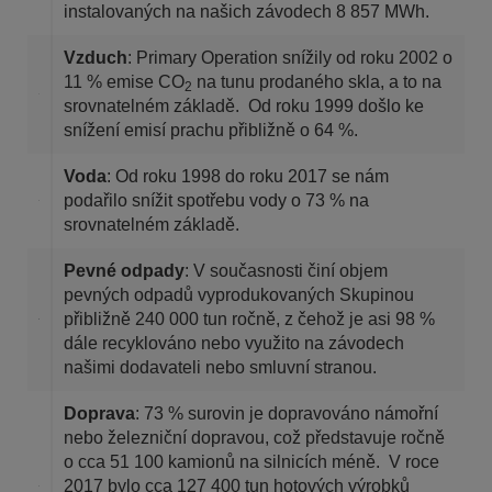
instalovaných na našich závodech 8 857 MWh.
Vzduch
: Primary Operation snížily od roku 2002 o
11 % emise CO
na tunu prodaného skla, a to na
2
srovnatelném základě. Od roku 1999 došlo ke
snížení emisí prachu přibližně o 64 %.
Voda
: Od roku 1998 do roku 2017 se nám
podařilo snížit spotřebu vody o 73 % na
srovnatelném základě.
Pevné odpady
: V současnosti činí objem
pevných odpadů vyprodukovaných Skupinou
přibližně 240 000 tun ročně, z čehož je asi 98 %
dále recyklováno nebo využito na závodech
našimi dodavateli nebo smluvní stranou.
Doprava
: 73 % surovin je dopravováno námořní
nebo železniční dopravou, což představuje ročně
o cca 51 100 kamionů na silnicích méně. V roce
2017 bylo cca 127 400 tun hotových výrobků