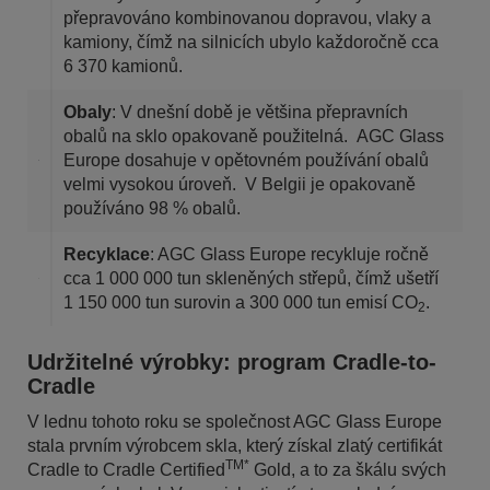
přepravováno kombinovanou dopravou, vlaky a
kamiony, čímž na silnicích ubylo každoročně cca
6 370 kamionů.
Obaly
: V dnešní době je většina přepravních
obalů na sklo opakovaně použitelná. AGC Glass
Europe dosahuje v opětovném používání obalů
velmi vysokou úroveň. V Belgii je opakovaně
používáno 98 % obalů.
Recyklace
: AGC Glass Europe recykluje ročně
cca 1 000 000 tun skleněných střepů, čímž ušetří
1 150 000 tun surovin a 300 000 tun emisí CO
.
2
Udržitelné výrobky: program Cradle-to-
Cradle
V lednu tohoto roku se společnost AGC Glass Europe
stala prvním výrobcem skla, který získal zlatý certifikát
TM*
Cradle to Cradle Certified
Gold, a to za škálu svých