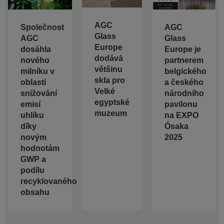
AGC
Společnost
AGC
Glass
AGC
Glass
Europe
dosáhla
Europe je
dodává
nového
partnerem
většinu
milníku v
belgického
skla pro
oblasti
a českého
Velké
snižování
národního
egyptské
emisí
pavilonu
muzeum
uhlíku
na EXPO
díky
Ósaka
novým
2025
hodnotám
GWP a
podílu
recyklovaného
obsahu