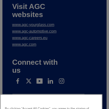
Visit AGC
websites
www.agc-yourglass.com
www.agc-automotive.com
www.agc-careers.eu
www.agc.com
Connect with
us
Přihlaste se k odběru našich novinek
By clicking “Accept All Cookies”, you agree to the storing of