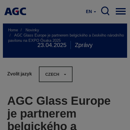
EN
Home
Novinky
AGC Glass Europe je partnerem belgického a českého národního
pavilonu na EXPO Ósaka 2025
23.04.2025
Zprávy
Zvolit jazyk
CZECH
AGC Glass Europe
je partnerem
belgického a