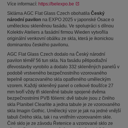
Více informací:
https://belexpo.be
Sklárna AGC Flat Glass Czech obohatila
Český
národní pavilon
na EXPO 2025 v japonské Ósace o
uměleckou skleněnou fasádu. Ve spolupráci s dílnou
Kolektiv Ateliers a fasádní firmou Wieden vytvořila
originální venkovní obálku ze skla, která je ikonickou
dominantou českého pavilonu.
AGC Flat Glass Czech dodalo na Český národní
pavilon téměř 56 tun skla. Na fasádu pětipodlažní
dřevostavby vyrobilo a dodalo 332 skleněných panelů v
podobě vrstveného bezpečnostního vzorovaného
tepelně opracovaného skla opatřeného uměleckým
vzorem. Každý skleněný panel o celkové tloušťce 27
mm tvoří vždy tři skleněné tabule spojené dvěma
bezpečnostními PVB fóliemi: dvě tabule jsou z čirého
skla Planibel Clearlite a jedna tabule je ze vzorovaného
skla Imagin Gothic. Umělecký vzor je jak na jedné vnější
tabuli čirého skla, tak i na vnitřním vzorovaném skle.
Čiré sklo je ze závodu Řetenice a vzorované sklo ze