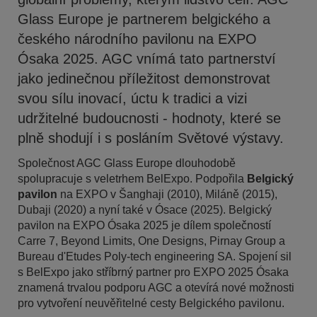
Glass Europe je partnerem belgického a
českého národního pavilonu na EXPO
Ósaka 2025. AGC vnímá tato partnerství
jako jedinečnou příležitost demonstrovat
svou sílu inovací, úctu k tradici a vizi
udržitelné budoucnosti - hodnoty, které se
plně shodují i s posláním Světové výstavy.
Společnost AGC Glass Europe dlouhodobě
spolupracuje s veletrhem BelExpo. Podpořila
Belgický
pavilon
na EXPO v Šanghaji (2010), Miláně (2015),
Dubaji (2020) a nyní také v Ósace (2025). Belgický
pavilon na EXPO Ósaka 2025 je dílem společností
Carre 7, Beyond Limits, One Designs, Pirnay Group a
Bureau d'Etudes Poly-tech engineering SA. Spojení sil
s BelExpo jako stříbrný partner pro EXPO 2025 Ósaka
znamená trvalou podporu AGC a otevírá nové možnosti
pro vytvoření neuvěřitelné cesty Belgického pavilonu.