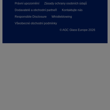
Právní upozornění
Zásady ochrany osobních údajů
Dodavatelé a obchodní partneři
Kontaktujte nás
Responsible Disclosure
Whistleblowing
Všeobecné obchodní podmínky
© AGC Glass Europe 2026
Footer