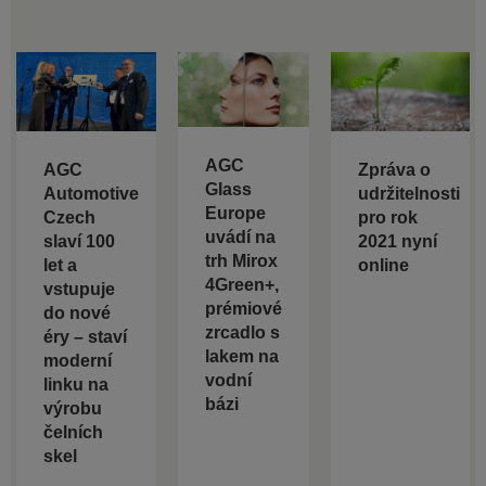
AGC
AGC
Zpráva o
Glass
Automotive
udržitelnosti
Europe
Czech
pro rok
uvádí na
slaví 100
2021 nyní
trh Mirox
let a
online
4Green+,
vstupuje
prémiové
do nové
zrcadlo s
éry – staví
lakem na
moderní
vodní
linku na
bázi
výrobu
čelních
skel