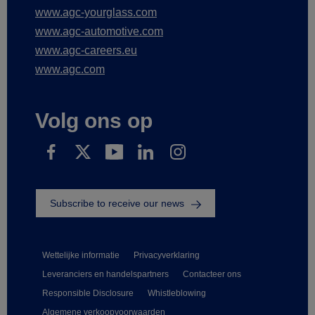
www.agc-yourglass.com
www.agc-automotive.com
www.agc-careers.eu
www.agc.com
Volg ons op
Subscribe to receive our news
Wettelijke informatie
Privacyverklaring
Leveranciers en handelspartners
Contacteer ons
Responsible Disclosure
Whistleblowing
Algemene verkoopvoorwaarden