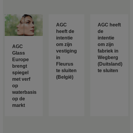
AGC
AGC heeft
heeft de
de
intentie
intentie
om zijn
om zijn
AGC
vestiging
fabriek in
Glass
in
Wegberg
Europe
Fleurus
(Duitsland)
brengt
te sluiten
te sluiten
spiegel
(België)
met verf
op
waterbasis
op de
markt