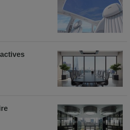
ractives
ire