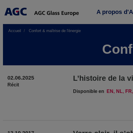
Main
A propos d'
navigation
Accueil
Confort & maîtrise de l'énergie
Conf
L’histoire de la v
02.06.2025
Récit
Disponible en
EN
NL
FR