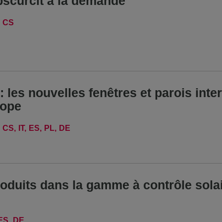
’obscurcit à la demande
CS
 les nouvelles fenêtres et parois inte
rope
CS
IT
ES
PL
DE
duits dans la gamme à contrôle sola
ES
DE