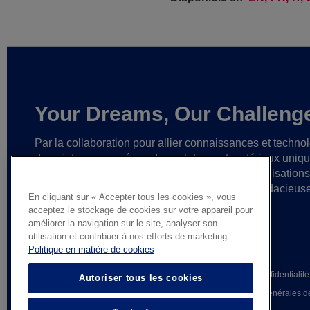
Your Dreams, Our Challeng
Par la collaboration pour allier connaissances et techno
de pointe,
nous créons des solutions et matériaux uniq
ainsi que des partenariats fiables
en vue de réalisation
cesse plus grandes
et d’idées toujours plus audacieus
En cliquant sur « Accepter tous les cookies », vous
acceptez le stockage de cookies sur votre appareil pour
améliorer la navigation sur le site, analyser son
utilisation et contribuer à nos efforts de marketing.
Politique en matière de cookies
© AGC Glass Europe 2026
Mentions légales
Avis de confidentialité
Autoriser tous les cookies
Whistleblowing
Conditions générales d