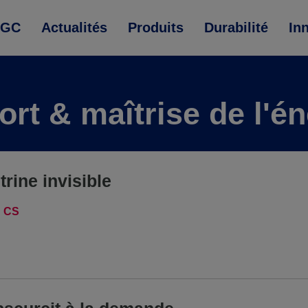
AGC
Actualités
Produits
Durabilité
In
ort & maîtrise de l'én
itrine invisible
CS