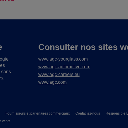
e
Consulter nos sites w
logie
www.agc-yourglass.com
ues
www.agc-automotive.com
s sans
www.agc-careers.eu
es.
www.agc.com
Fournisseurs et partenaires commerciaux
Contactez-nous
Responsible D
e vente