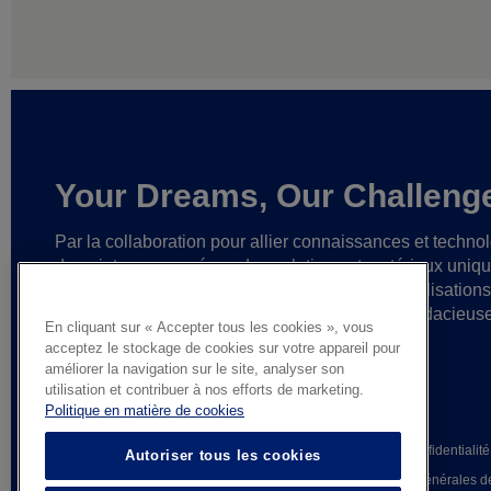
Your Dreams, Our Challeng
Par la collaboration pour allier connaissances et techno
de pointe,
nous créons des solutions et matériaux uniq
ainsi que des partenariats fiables
en vue de réalisation
cesse plus grandes
et d’idées toujours plus audacieus
En cliquant sur « Accepter tous les cookies », vous
acceptez le stockage de cookies sur votre appareil pour
améliorer la navigation sur le site, analyser son
utilisation et contribuer à nos efforts de marketing.
Politique en matière de cookies
© AGC Glass Europe 2026
Mentions légales
Avis de confidentialité
Autoriser tous les cookies
Whistleblowing
Conditions générales d