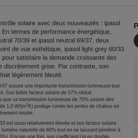
trôle solaire avec deux nouveautés : ipasol
P
33. En termes de performance énergétique,
utral 70/39 et ipasol neutral 69/37, deux
int de vue esthétique, ipasol light grey 60/33
u pour satisfaire la demande croissante des
e discrètement grise. Par contraste, son
était légèrement bleuté.
70/37 assure une importante transmission lumineuse tout
il. Son faible facteur solaire de 37% réduit
ndis que sa transmission lumineuse de 70% assure des
2
 de 1,0 W/(m
K) protège contre les pertes de chaleur en
lièrement neutre.
33 est aussi relativement élevée et son facteur solaire
e lumière naturelle de 60% tout en ne laissant pénétrer à
: 33%). Encore une fois, son coefficient Ug en double