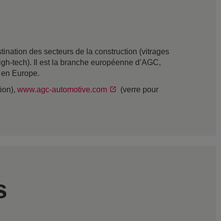
nation des secteurs de la construction (vitrages
t high-tech). Il est la branche européenne d’AGC,
s en Europe.
tion),
www.agc-automotive.com
(verre pour
s