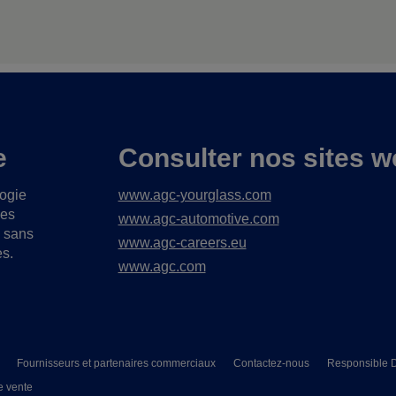
e
Consulter nos sites w
logie
www.agc-yourglass.com
ues
www.agc-automotive.com
s sans
www.agc-careers.eu
es.
www.agc.com
Fournisseurs et partenaires commerciaux
Contactez-nous
Responsible D
e vente